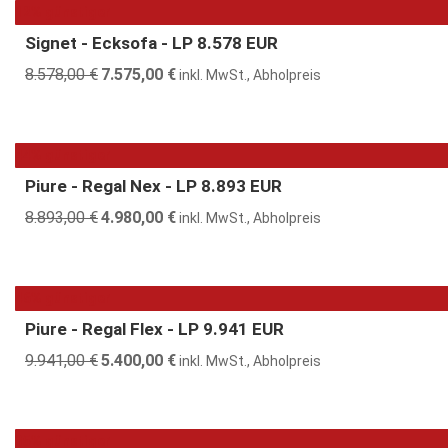
11.362,00 €
7.190,00 €.
12% günstiger
Signet - Ecksofa - LP 8.578 EUR
8.578,00
€
Ursprünglicher
7.575,00
€
Aktueller
inkl. MwSt., Abholpreis
Preis
Preis
war:
ist:
8.578,00 €
7.575,00 €.
44% günstiger
Piure - Regal Nex - LP 8.893 EUR
8.893,00
€
Ursprünglicher
4.980,00
€
Aktueller
inkl. MwSt., Abholpreis
Preis
Preis
war:
ist:
8.893,00 €
4.980,00 €.
46% günstiger
Piure - Regal Flex - LP 9.941 EUR
9.941,00
€
Ursprünglicher
5.400,00
€
Aktueller
inkl. MwSt., Abholpreis
Preis
Preis
war:
ist:
9.941,00 €
5.400,00 €.
35% günstiger