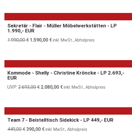
war:
ist:
15.749,00 €
8.490,00 €.
20% günstiger
Sekretär - Flair - Müller Möbelwerkstätten - LP
1.990,- EUR
1.990,00
€
Ursprünglicher
1.590,00
€
Aktueller
inkl. MwSt., Abholpreis
Preis
Preis
war:
ist:
1.990,00 €
1.590,00 €.
23% günstiger
Kommode - Shelly - Christine Kröncke - LP 2.693,-
EUR
UVP:
2.693,00
€
Ursprünglicher
2.080,00
€
Aktueller
inkl. MwSt., Abholpreis
Preis
Preis
war:
ist:
2.693,00 €
2.080,00 €.
13% günstiger
Team 7 - Beistelltisch Sidekick - LP 449,- EUR
449,00
€
Ursprünglicher
390,00
€
Aktueller
inkl. MwSt., Abholpreis