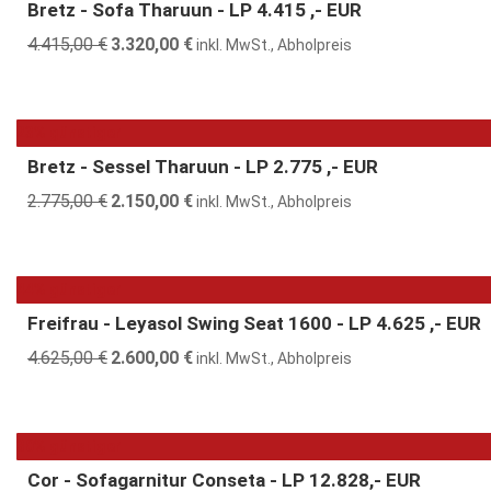
Bretz - Sofa Tharuun - LP 4.415 ,- EUR
4.415,00
€
Ursprünglicher
3.320,00
€
Aktueller
inkl. MwSt., Abholpreis
Preis
Preis
war:
ist:
4.415,00 €
3.320,00 €.
23% günstiger
Bretz - Sessel Tharuun - LP 2.775 ,- EUR
2.775,00
€
Ursprünglicher
2.150,00
€
Aktueller
inkl. MwSt., Abholpreis
Preis
Preis
war:
ist:
2.775,00 €
2.150,00 €.
44% günstiger
Freifrau - Leyasol Swing Seat 1600 - LP 4.625 ,- EUR
4.625,00
€
Ursprünglicher
2.600,00
€
Aktueller
inkl. MwSt., Abholpreis
Preis
Preis
war:
ist:
4.625,00 €
2.600,00 €.
30% günstiger
Cor - Sofagarnitur Conseta - LP 12.828,- EUR