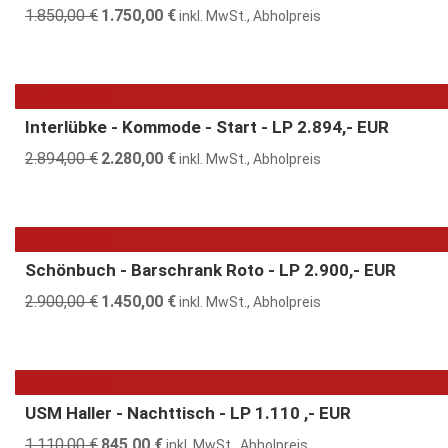
1.850,00
€
Ursprünglicher
1.750,00
€
Aktueller
inkl. MwSt., Abholpreis
Preis
Preis
war:
ist:
1.850,00 €
1.750,00 €.
21% günstiger
Interlübke - Kommode - Start - LP 2.894,- EUR
2.894,00
€
Ursprünglicher
2.280,00
€
Aktueller
inkl. MwSt., Abholpreis
Preis
Preis
war:
ist:
2.894,00 €
2.280,00 €.
50% günstiger
Schönbuch - Barschrank Roto - LP 2.900,- EUR
2.900,00
€
Ursprünglicher
1.450,00
€
Aktueller
inkl. MwSt., Abholpreis
Preis
Preis
war:
ist:
2.900,00 €
1.450,00 €.
24% günstiger
USM Haller - Nachttisch - LP 1.110 ,- EUR
1.110,00
€
Ursprünglicher
845,00
€
Aktueller
inkl. MwSt., Abholpreis