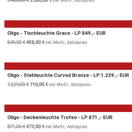
5.400,00
€
3.580,00
€
inkl. MwSt., Abholpreis
Preis
Preis
war:
ist:
5.400,00 €
3.580,00 €.
46% günstiger
Oligo - Tischleuchte Grace - LP 849 ,- EUR
849,00
€
Ursprünglicher
458,00
€
Aktueller
inkl. MwSt., Abholpreis
Preis
Preis
war:
ist:
849,00 €
458,00 €.
42% günstiger
Oligo - Stehleuchte Curved Bronze - LP 1.229 ,- EUR
1.229,00
€
Ursprünglicher
710,00
€
Aktueller
inkl. MwSt., Abholpreis
Preis
Preis
war:
ist:
1.229,00 €
710,00 €.
46% günstiger
Oligo - Deckenleuchte Trofeo - LP 871 ,- EUR
871,00
€
Ursprünglicher
473,00
€
Aktueller
inkl. MwSt., Abholpreis