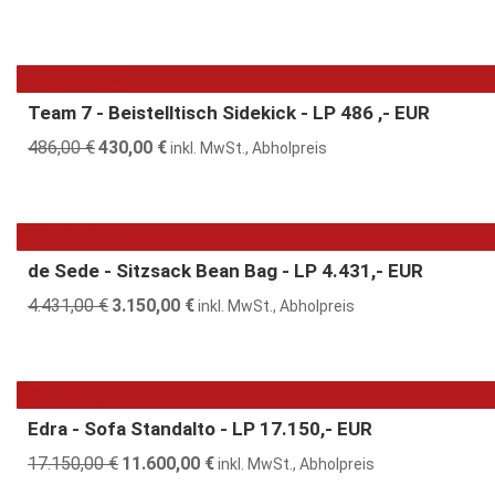
Preis
Preis
war:
ist:
449,00 €
390,00 €.
12% günstiger
Team 7 - Beistelltisch Sidekick - LP 486 ,- EUR
486,00
€
Ursprünglicher
430,00
€
Aktueller
inkl. MwSt., Abholpreis
Preis
Preis
war:
ist:
486,00 €
430,00 €.
29% günstiger
de Sede - Sitzsack Bean Bag - LP 4.431,- EUR
4.431,00
€
Ursprünglicher
3.150,00
€
Aktueller
inkl. MwSt., Abholpreis
Preis
Preis
war:
ist:
4.431,00 €
3.150,00 €.
32% günstiger
Edra - Sofa Standalto - LP 17.150,- EUR
17.150,00
€
Ursprünglicher
11.600,00
€
Aktueller
inkl. MwSt., Abholpreis
Preis
Preis