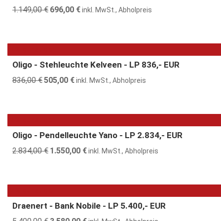
1.149,00
€
Ursprünglicher
696,00
€
Aktueller
inkl. MwSt., Abholpreis
Preis
Preis
war:
ist:
1.149,00 €
696,00 €.
40% günstiger
Oligo - Stehleuchte Kelveen - LP 836,- EUR
836,00
€
Ursprünglicher
505,00
€
Aktueller
inkl. MwSt., Abholpreis
Preis
Preis
war:
ist:
836,00 €
505,00 €.
45% günstiger
Oligo - Pendelleuchte Yano - LP 2.834,- EUR
2.834,00
€
Ursprünglicher
1.550,00
€
Aktueller
inkl. MwSt., Abholpreis
Preis
Preis
war:
ist:
2.834,00 €
1.550,00 €.
34% günstiger
Draenert - Bank Nobile - LP 5.400,- EUR
Ursprünglicher
Aktueller