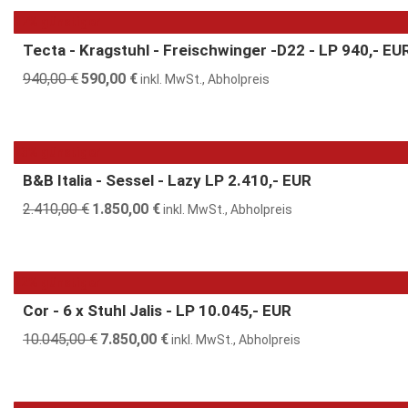
3.880,00 €
2.690,00 €.
37% günstiger
Tecta - Kragstuhl - Freischwinger -D22 - LP 940,- EU
940,00
€
Ursprünglicher
590,00
€
Aktueller
inkl. MwSt., Abholpreis
Preis
Preis
war:
ist:
940,00 €
590,00 €.
23% günstiger
B&B Italia - Sessel - Lazy LP 2.410,- EUR
2.410,00
€
Ursprünglicher
1.850,00
€
Aktueller
inkl. MwSt., Abholpreis
Preis
Preis
war:
ist:
2.410,00 €
1.850,00 €.
22% günstiger
Cor - 6 x Stuhl Jalis - LP 10.045,- EUR
10.045,00
€
Ursprünglicher
7.850,00
€
Aktueller
inkl. MwSt., Abholpreis
Preis
Preis
war:
ist:
10.045,00 €
7.850,00 €.