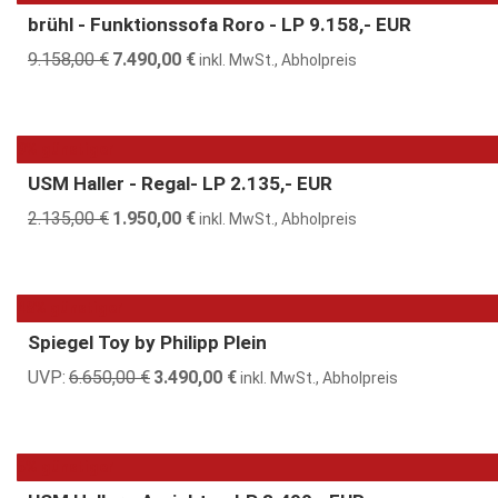
brühl - Funktionssofa Roro - LP 9.158,- EUR
9.158,00
€
Ursprünglicher
7.490,00
€
Aktueller
inkl. MwSt., Abholpreis
Preis
Preis
war:
ist:
9.158,00 €
7.490,00 €.
9% günstiger
USM Haller - Regal- LP 2.135,- EUR
2.135,00
€
Ursprünglicher
1.950,00
€
Aktueller
inkl. MwSt., Abholpreis
Preis
Preis
war:
ist:
2.135,00 €
1.950,00 €.
48% günstiger
Spiegel Toy by Philipp Plein
UVP:
6.650,00
€
Ursprünglicher
3.490,00
€
Aktueller
inkl. MwSt., Abholpreis
Preis
Preis
war:
ist:
6.650,00 €
3.490,00 €.
5% günstiger