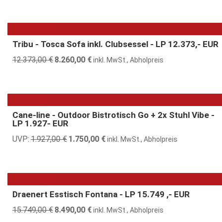
Preis
Preis
war:
ist:
8.899,00 €
6.690,00 €.
33% günstiger
Tribu - Tosca Sofa inkl. Clubsessel - LP 12.373,- EUR
12.373,00
€
Ursprünglicher
8.260,00
€
Aktueller
inkl. MwSt., Abholpreis
Preis
Preis
war:
ist:
12.373,00 €
8.260,00 €.
9% günstiger
Cane-line - Outdoor Bistrotisch Go + 2x Stuhl Vibe -
LP 1.927- EUR
UVP:
1.927,00
€
Ursprünglicher
1.750,00
€
Aktueller
inkl. MwSt., Abholpreis
Preis
Preis
war:
ist:
1.927,00 €
1.750,00 €.
46% günstiger
Draenert Esstisch Fontana - LP 15.749 ,- EUR
15.749,00
€
Ursprünglicher
8.490,00
€
Aktueller
inkl. MwSt., Abholpreis
Preis
Preis