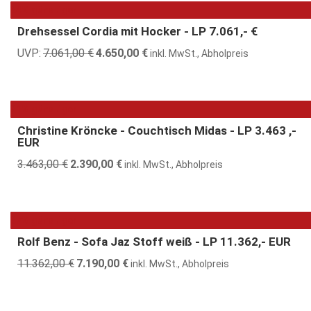
3.291,00 €
2.590,00 €.
34% günstiger
Drehsessel Cordia mit Hocker - LP 7.061,- €
UVP:
7.061,00
€
Ursprünglicher
4.650,00
€
Aktueller
inkl. MwSt., Abholpreis
Preis
Preis
war:
ist:
7.061,00 €
4.650,00 €.
31% günstiger
Christine Kröncke - Couchtisch Midas - LP 3.463 ,-
EUR
3.463,00
€
Ursprünglicher
2.390,00
€
Aktueller
inkl. MwSt., Abholpreis
Preis
Preis
war:
ist:
3.463,00 €
2.390,00 €.
37% günstiger
Rolf Benz - Sofa Jaz Stoff weiß - LP 11.362,- EUR
11.362,00
€
Ursprünglicher
7.190,00
€
Aktueller
inkl. MwSt., Abholpreis
Preis
Preis
war:
ist: