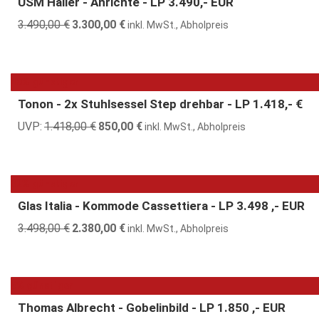
USM Haller - Anrichte - LP 3.490,- EUR
3.490,00
€
Ursprünglicher
3.300,00
€
Aktueller
inkl. MwSt., Abholpreis
Preis
Preis
war:
ist:
3.490,00 €
3.300,00 €.
40% günstiger
Tonon - 2x Stuhlsessel Step drehbar - LP 1.418,- €
UVP:
1.418,00
€
Ursprünglicher
850,00
€
Aktueller
inkl. MwSt., Abholpreis
Preis
Preis
war:
ist:
1.418,00 €
850,00 €.
32% günstiger
Glas Italia - Kommode Cassettiera - LP 3.498 ,- EUR
3.498,00
€
Ursprünglicher
2.380,00
€
Aktueller
inkl. MwSt., Abholpreis
Preis
Preis
war:
ist:
3.498,00 €
2.380,00 €.
5% günstiger
Thomas Albrecht - Gobelinbild - LP 1.850 ,- EUR