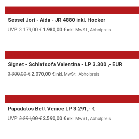
war:
ist:
5.318,00 €
3.190,00 €.
38% günstiger
Sessel Jori - Aida - JR 4880 inkl. Hocker
UVP:
3.179,00
€
Ursprünglicher
1.980,00
€
Aktueller
inkl. MwSt., Abholpreis
Preis
Preis
war:
ist:
3.179,00 €
1.980,00 €.
37% günstiger
Signet - Schlafsofa Valentina - LP 3.300 ,- EUR
3.300,00
€
Ursprünglicher
2.070,00
€
Aktueller
inkl. MwSt., Abholpreis
Preis
Preis
war:
ist:
3.300,00 €
2.070,00 €.
21% günstiger
Papadatos Bett Venice LP 3.291,- €
UVP:
3.291,00
€
Ursprünglicher
2.590,00
€
Aktueller
inkl. MwSt., Abholpreis
Preis
Preis
war:
ist: