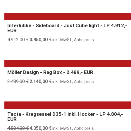
war:
ist:
6.499,00 €
3.890,00 €.
20% günstiger
Interlübke - Sideboard - Just Cube light - LP 4.912,-
EUR
4.912,00
€
Ursprünglicher
3.950,00
€
Aktueller
inkl. MwSt., Abholpreis
Preis
Preis
war:
ist:
4.912,00 €
3.950,00 €.
14% günstiger
Möller Design - Rag Box - 2.489,- EUR
2.489,00
€
Ursprünglicher
2.140,00
€
Aktueller
inkl. MwSt., Abholpreis
Preis
Preis
war:
ist:
2.489,00 €
2.140,00 €.
9% günstiger
Tecta - Kragsessel D35-1 inkl. Hocker - LP 4.804,-
EUR
4.804,00
€
Ursprünglicher
4.350,00
€
Aktueller
inkl. MwSt., Abholpreis