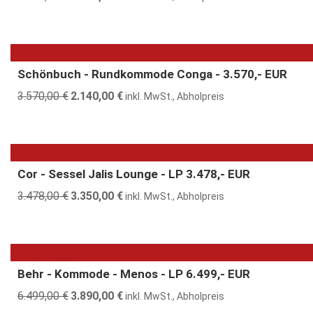
Preis
Preis
war:
ist:
2.995,00 €
2.250,00 €.
40% günstiger
Schönbuch - Rundkommode Conga - 3.570,- EUR
3.570,00
€
Ursprünglicher
2.140,00
€
Aktueller
inkl. MwSt., Abholpreis
Preis
Preis
war:
ist:
3.570,00 €
2.140,00 €.
4% günstiger
Cor - Sessel Jalis Lounge - LP 3.478,- EUR
3.478,00
€
Ursprünglicher
3.350,00
€
Aktueller
inkl. MwSt., Abholpreis
Preis
Preis
war:
ist:
3.478,00 €
3.350,00 €.
40% günstiger
Behr - Kommode - Menos - LP 6.499,- EUR
6.499,00
€
Ursprünglicher
3.890,00
€
Aktueller
inkl. MwSt., Abholpreis
Preis
Preis