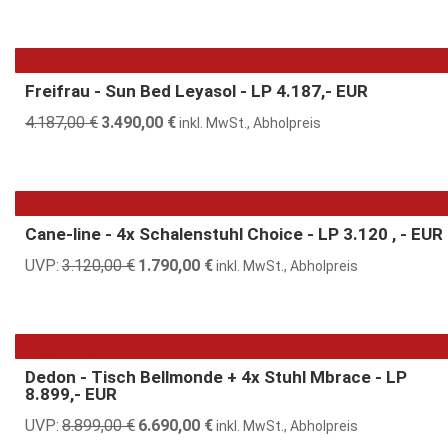
Preis
Preis
war:
ist:
1.249,00 €
790,00 €.
17% günstiger
Freifrau - Sun Bed Leyasol - LP 4.187,- EUR
4.187,00
€
Ursprünglicher
3.490,00
€
Aktueller
inkl. MwSt., Abholpreis
Preis
Preis
war:
ist:
4.187,00 €
3.490,00 €.
43% günstiger
Cane-line - 4x Schalenstuhl Choice - LP 3.120 , - EUR
UVP:
3.120,00
€
Ursprünglicher
1.790,00
€
Aktueller
inkl. MwSt., Abholpreis
Preis
Preis
war:
ist:
3.120,00 €
1.790,00 €.
25% günstiger
Dedon - Tisch Bellmonde + 4x Stuhl Mbrace - LP
8.899,- EUR
UVP:
8.899,00
€
Ursprünglicher
6.690,00
€
Aktueller
inkl. MwSt., Abholpreis