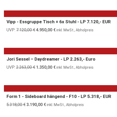
war:
ist:
17.150,00 €
11.600,00 €.
30% günstiger
Vipp - Essgruppe Tisch + 6x Stuhl - LP 7.120,- EUR
UVP:
7.120,00
€
Ursprünglicher
4.950,00
€
Aktueller
inkl. MwSt., Abholpreis
Preis
Preis
war:
ist:
7.120,00 €
4.950,00 €.
40% günstiger
Jori Sessel – Daydreamer - LP 2.263,- Euro
UVP:
2.263,00
€
Ursprünglicher
1.350,00
€
Aktueller
inkl. MwSt., Abholpreis
Preis
Preis
war:
ist:
2.263,00 €
1.350,00 €.
40% günstiger
Form 1 - Sideboard hängend - F10 - LP 5.318,- EUR
5.318,00
€
Ursprünglicher
3.190,00
€
Aktueller
inkl. MwSt., Abholpreis
Preis
Preis