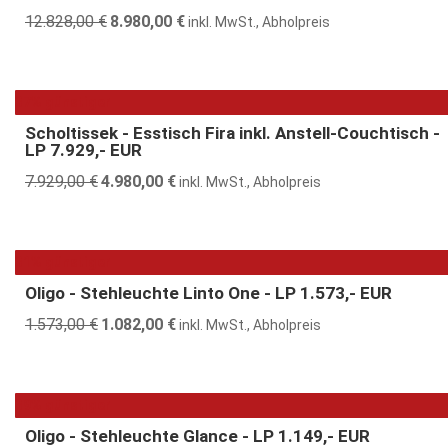
12.828,00
€
Ursprünglicher
8.980,00
€
Aktueller
inkl. MwSt., Abholpreis
Preis
Preis
war:
ist:
12.828,00 €
8.980,00 €.
37% günstiger
Scholtissek - Esstisch Fira inkl. Anstell-Couchtisch -
LP 7.929,- EUR
7.929,00
€
Ursprünglicher
4.980,00
€
Aktueller
inkl. MwSt., Abholpreis
Preis
Preis
war:
ist:
7.929,00 €
4.980,00 €.
31% günstiger
Oligo - Stehleuchte Linto One - LP 1.573,- EUR
1.573,00
€
Ursprünglicher
1.082,00
€
Aktueller
inkl. MwSt., Abholpreis
Preis
Preis
war:
ist:
1.573,00 €
1.082,00 €.
39% günstiger
Oligo - Stehleuchte Glance - LP 1.149,- EUR