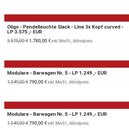
Preis
Preis
war:
ist:
871,00 €
473,00 €.
50% günstiger
Oligo - Pendelleuchte Slack - Line 3x Kopf curved -
LP 3.575 ,- EUR
3.575,00
€
Ursprünglicher
1.780,00
€
Aktueller
inkl. MwSt., Abholpreis
Preis
Preis
war:
ist:
3.575,00 €
1.780,00 €.
37% günstiger
Modulare - Barwagen Nr. 5 - LP 1.249 ,- EUR
1.249,00
€
Ursprünglicher
790,00
€
Aktueller
inkl. MwSt., Abholpreis
Preis
Preis
war:
ist:
1.249,00 €
790,00 €.
37% günstiger
Modulare - Barwagen Nr. 5 - LP 1.249 ,- EUR
1.249,00
€
Ursprünglicher
790,00
€
Aktueller
inkl. MwSt., Abholpreis