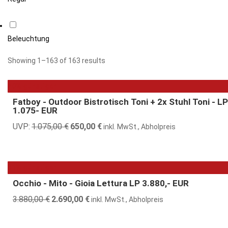
Beleuchtung
Showing 1–163 of 163 results
40% günstiger
Fatboy - Outdoor Bistrotisch Toni + 2x Stuhl Toni - LP
1.075- EUR
UVP:
1.075,00
€
Ursprünglicher
650,00
€
Aktueller
inkl. MwSt., Abholpreis
Preis
Preis
war:
ist:
1.075,00 €
650,00 €.
31% günstiger
Occhio - Mito - Gioia Lettura LP 3.880,- EUR
3.880,00
€
Ursprünglicher
2.690,00
€
Aktueller
inkl. MwSt., Abholpreis
Preis
Preis
war:
ist: