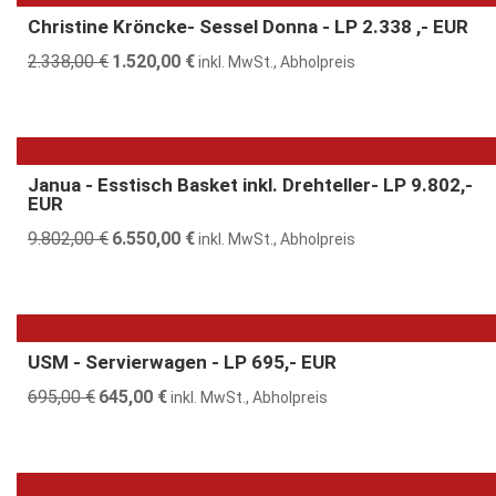
Christine Kröncke- Sessel Donna - LP 2.338 ,- EUR
2.338,00
€
Ursprünglicher
1.520,00
€
Aktueller
inkl. MwSt., Abholpreis
Preis
Preis
war:
ist:
2.338,00 €
1.520,00 €.
33% günstiger
Janua - Esstisch Basket inkl. Drehteller- LP 9.802,-
EUR
9.802,00
€
Ursprünglicher
6.550,00
€
Aktueller
inkl. MwSt., Abholpreis
Preis
Preis
war:
ist:
9.802,00 €
6.550,00 €.
7% günstiger
USM - Servierwagen - LP 695,- EUR
695,00
€
Ursprünglicher
645,00
€
Aktueller
inkl. MwSt., Abholpreis
Preis
Preis
war:
ist:
695,00 €
645,00 €.
18% günstiger