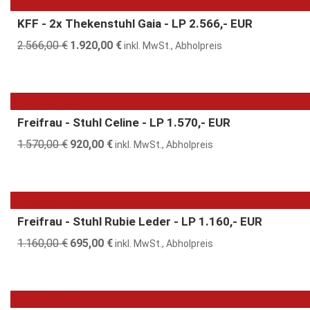
25% günstiger
KFF - 2x Thekenstuhl Gaia - LP 2.566,- EUR
2.566,00
€
Ursprünglicher
1.920,00
€
Aktueller
inkl. MwSt., Abholpreis
Preis
Preis
war:
ist:
2.566,00 €
1.920,00 €.
41% günstiger
Freifrau - Stuhl Celine - LP 1.570,- EUR
1.570,00
€
Ursprünglicher
920,00
€
Aktueller
inkl. MwSt., Abholpreis
Preis
Preis
war:
ist:
1.570,00 €
920,00 €.
40% günstiger
Freifrau - Stuhl Rubie Leder - LP 1.160,- EUR
1.160,00
€
Ursprünglicher
695,00
€
Aktueller
inkl. MwSt., Abholpreis
Preis
Preis
war:
ist:
1.160,00 €
695,00 €.
40% günstiger