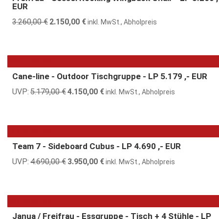
EUR
3.260,00
€
Ursprünglicher
2.150,00
€
Aktueller
inkl. MwSt., Abholpreis
Preis
Preis
war:
ist:
3.260,00 €
2.150,00 €.
20% günstiger
Cane-line - Outdoor Tischgruppe - LP 5.179 ,- EUR
UVP:
5.179,00
€
Ursprünglicher
4.150,00
€
Aktueller
inkl. MwSt., Abholpreis
Preis
Preis
war:
ist:
5.179,00 €
4.150,00 €.
16% günstiger
Team 7 - Sideboard Cubus - LP 4.690 ,- EUR
UVP:
4.690,00
€
Ursprünglicher
3.950,00
€
Aktueller
inkl. MwSt., Abholpreis
Preis
Preis
war:
ist:
4.690,00 €
3.950,00 €.
29% günstiger
Janua / Freifrau - Essgruppe - Tisch + 4 Stühle - LP