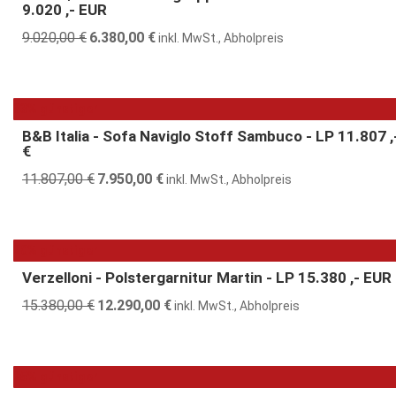
9.020 ,- EUR
9.020,00
€
Ursprünglicher
6.380,00
€
Aktueller
inkl. MwSt., Abholpreis
Preis
Preis
war:
ist:
9.020,00 €
6.380,00 €.
33% günstiger
B&B Italia - Sofa Naviglo Stoff Sambuco - LP 11.807 ,
€
11.807,00
€
Ursprünglicher
7.950,00
€
Aktueller
inkl. MwSt., Abholpreis
Preis
Preis
war:
ist:
11.807,00 €
7.950,00 €.
20% günstiger
Verzelloni - Polstergarnitur Martin - LP 15.380 ,- EUR
15.380,00
€
Ursprünglicher
12.290,00
€
Aktueller
inkl. MwSt., Abholpreis
Preis
Preis
war:
ist:
15.380,00 €
12.290,00 €.
25% günstiger