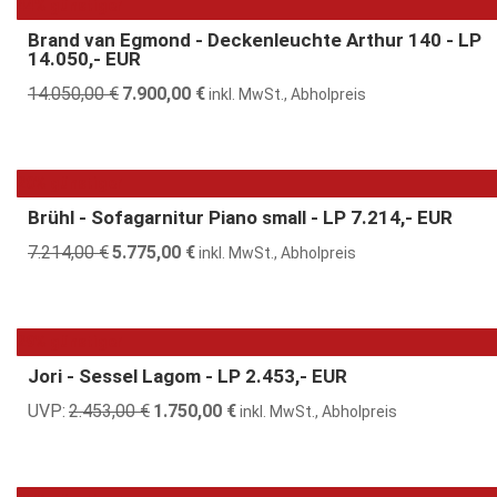
44% günstiger
Brand van Egmond - Deckenleuchte Arthur 140 - LP
14.050,- EUR
14.050,00
€
Ursprünglicher
7.900,00
€
Aktueller
inkl. MwSt., Abholpreis
Preis
Preis
war:
ist:
14.050,00 €
7.900,00 €.
20% günstiger
Brühl - Sofagarnitur Piano small - LP 7.214,- EUR
7.214,00
€
Ursprünglicher
5.775,00
€
Aktueller
inkl. MwSt., Abholpreis
Preis
Preis
war:
ist:
7.214,00 €
5.775,00 €.
29% günstiger
Jori - Sessel Lagom - LP 2.453,- EUR
UVP:
2.453,00
€
Ursprünglicher
1.750,00
€
Aktueller
inkl. MwSt., Abholpreis
Preis
Preis
war:
ist:
2.453,00 €
1.750,00 €.