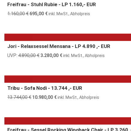
Freifrau - Stuhl Rubie - LP 1.160,- EUR
1.160,00
€
Ursprünglicher
695,00
€
Aktueller
inkl. MwSt., Abholpreis
Preis
Preis
war:
ist:
1.160,00 €
695,00 €.
33% günstiger
Jori - Relaxsessel Mensana - LP 4.890 ,- EUR
UVP:
4.890,00
€
Ursprünglicher
3.280,00
€
Aktueller
inkl. MwSt., Abholpreis
Preis
Preis
war:
ist:
4.890,00 €
3.280,00 €.
20% günstiger
Tribu - Sofa Nodi - 13.744 ,- EUR
13.744,00
€
Ursprünglicher
10.980,00
€
Aktueller
inkl. MwSt., Abholpreis
Preis
Preis
war:
ist:
13.744,00 €
10.980,00 €.
34% günstiger
Freifrau - Sessel Rocking Wingback Chair - LP 3.260 ,