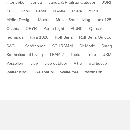
interlübke
Janua
Janua & Freifrau Outdoor
JORI
KFF
Knoll
Lema
MANIA
Miele
miinu
Möller Design
Moooi
Müller Small Living
next125
Occhio
OFYR
Penta Light
PIURE
Quooker
raumplus
Riva 1920
Rolf Benz
Rolf Benz Outdoor
SACHI
Schönbuch
SCHRAMM
SieMatic
Smeg
Sophisticated Living
TEAM 7
Tecta
Tribù
USM
Verzelloni
vipp
vipp outdoor
Vitra
wall&deco
Walter Knoll
Weishäupl
Weltevree
Wittmann