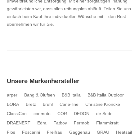
umweltfreundliche Entsorgung. Mit einer sorgfältigen Planung
gewährleisten wir, dass alles reibungslos abläuft. Teilen Sie uns
einfach beim Kauf Ihre individuellen Wünsche mit – den Rest
übernehmen wir für Sie.
Unsere Markenhersteller
arper
Bang & Olufsen
B&B Italia
B&B Italia Outdoor
BORA
Bretz
brühl
Cane-line
Christine Kröncke
ClassiCon
conmoto
COR
DEDON
de Sede
DRAENERT
Edra
Fatboy
Fermob
Flammkraft
Flos
Foscarini
Freifrau
Gaggenau
GRAU
Heatsail