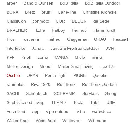
arper
Bang & Olufsen
B&B Italia
B&B Italia Outdoor
BORA
Bretz
brühl
Cane-line
Christine Kröncke
ClassiCon
conmoto
COR
DEDON
de Sede
DRAENERT
Edra
Fatboy
Fermob
Flammkraft
Flos
Foscarini
Freifrau
Gaggenau
GRAU
Heatsail
interlübke
Janua
Janua & Freifrau Outdoor
JORI
KFF
Knoll
Lema
MANIA
Miele
miinu
Möller Design
Moooi
Müller Small Living
next125
Occhio
OFYR
Penta Light
PIURE
Quooker
raumplus
Riva 1920
Rolf Benz
Rolf Benz Outdoor
SACHI
Schönbuch
SCHRAMM
SieMatic
Smeg
Sophisticated Living
TEAM 7
Tecta
Tribù
USM
Verzelloni
vipp
vipp outdoor
Vitra
wall&deco
Walter Knoll
Weishäupl
Weltevree
Wittmann