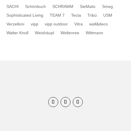
SACHI
Schönbuch
SCHRAMM
SieMatic
Smeg
Sophisticated Living
TEAM 7
Tecta
Tribù
USM
Verzelloni
vipp
vipp outdoor
Vitra
wall&deco
Walter Knoll
Weishäupl
Weltevree
Wittmann