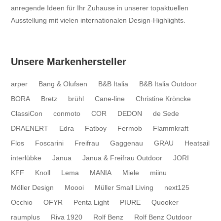
anregende Ideen für Ihr Zuhause in unserer topaktuellen
Ausstellung mit vielen internationalen Design-Highlights.
Unsere Markenhersteller
arper
Bang & Olufsen
B&B Italia
B&B Italia Outdoor
BORA
Bretz
brühl
Cane-line
Christine Kröncke
ClassiCon
conmoto
COR
DEDON
de Sede
DRAENERT
Edra
Fatboy
Fermob
Flammkraft
Flos
Foscarini
Freifrau
Gaggenau
GRAU
Heatsail
interlübke
Janua
Janua & Freifrau Outdoor
JORI
KFF
Knoll
Lema
MANIA
Miele
miinu
Möller Design
Moooi
Müller Small Living
next125
Occhio
OFYR
Penta Light
PIURE
Quooker
raumplus
Riva 1920
Rolf Benz
Rolf Benz Outdoor