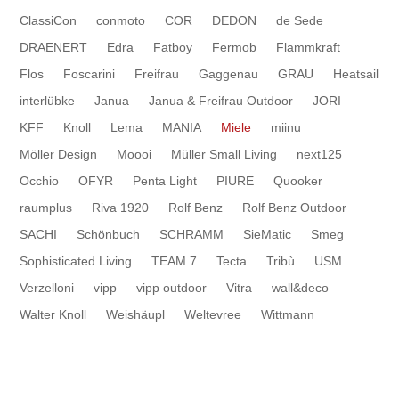
ClassiCon
conmoto
COR
DEDON
de Sede
DRAENERT
Edra
Fatboy
Fermob
Flammkraft
Flos
Foscarini
Freifrau
Gaggenau
GRAU
Heatsail
interlübke
Janua
Janua & Freifrau Outdoor
JORI
KFF
Knoll
Lema
MANIA
Miele
miinu
Möller Design
Moooi
Müller Small Living
next125
Occhio
OFYR
Penta Light
PIURE
Quooker
raumplus
Riva 1920
Rolf Benz
Rolf Benz Outdoor
SACHI
Schönbuch
SCHRAMM
SieMatic
Smeg
Sophisticated Living
TEAM 7
Tecta
Tribù
USM
Verzelloni
vipp
vipp outdoor
Vitra
wall&deco
Walter Knoll
Weishäupl
Weltevree
Wittmann