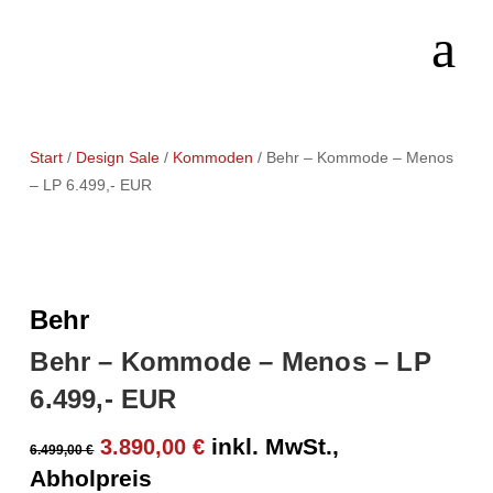
Start
/
Design Sale
/
Kommoden
/ Behr – Kommode – Menos
– LP 6.499,- EUR
Behr
Behr – Kommode – Menos – LP
6.499,- EUR
Ursprünglicher
Aktueller
inkl. MwSt.,
3.890,00
€
6.499,00
€
Preis
Preis
Abholpreis