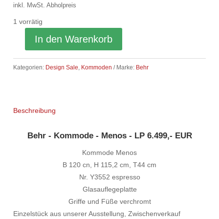
war:
ist:
inkl. MwSt.
Abholpreis
6.499,00 €
3.890,00 €.
1 vorrätig
In den Warenkorb
Kategorien:
Design Sale
,
Kommoden
Marke:
Behr
Beschreibung
Behr - Kommode - Menos - LP 6.499,- EUR
Kommode Menos
B 120 cn, H 115,2 cm, T44 cm
Nr. Y3552 espresso
Glasauflegeplatte
Griffe und Füße verchromt
Einzelstück aus unserer Ausstellung, Zwischenverkauf