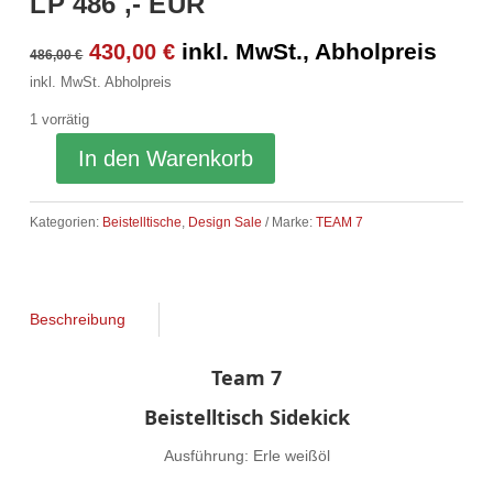
LP 486 ,- EUR
Ursprünglicher
Aktueller
inkl. MwSt., Abholpreis
430,00
€
486,00
€
Preis
Preis
inkl. MwSt.
Abholpreis
war:
ist:
1 vorrätig
486,00 €
430,00 €.
In den Warenkorb
Kategorien:
Beistelltische
,
Design Sale
Marke:
TEAM 7
Beschreibung
Team 7
Beistelltisch Sidekick
Ausführung: Erle weißöl