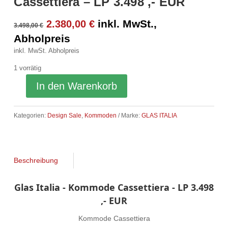
Cassettiera – LP 3.498 ,- EUR
Ursprünglicher
Aktueller
inkl. MwSt.,
2.380,00
€
3.498,00
€
Preis
Preis
Abholpreis
war:
ist:
inkl. MwSt.
Abholpreis
3.498,00 €
2.380,00 €.
1 vorrätig
In den Warenkorb
Kategorien:
Design Sale
,
Kommoden
Marke:
GLAS ITALIA
Beschreibung
Glas Italia - Kommode Cassettiera - LP 3.498
,- EUR
Kommode Cassettiera