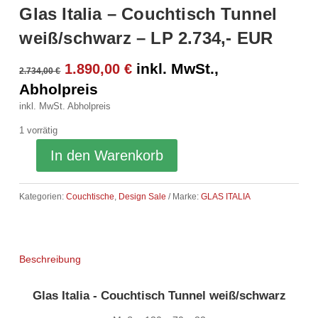
Glas Italia – Couchtisch Tunnel
weiß/schwarz – LP 2.734,- EUR
Ursprünglicher
Aktueller
inkl. MwSt.,
1.890,00
€
2.734,00
€
Preis
Preis
Abholpreis
war:
ist:
inkl. MwSt.
Abholpreis
2.734,00 €
1.890,00 €.
1 vorrätig
In den Warenkorb
Kategorien:
Couchtische
,
Design Sale
Marke:
GLAS ITALIA
Beschreibung
Glas Italia - Couchtisch Tunnel weiß/schwarz