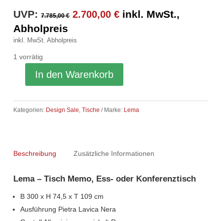
Ursprünglicher
Aktueller
UVP:
inkl. MwSt.,
2.700,00
€
7.785,00
€
Preis
Preis
Abholpreis
war:
ist:
inkl. MwSt.
Abholpreis
7.785,00 €
2.700,00 €.
1 vorrätig
In den Warenkorb
Kategorien:
Design Sale
,
Tische
Marke:
Lema
Beschreibung
Zusätzliche Informationen
Lema – Tisch Memo, Ess- oder Konferenztisch
B 300 x H 74,5 x T 109 cm
Ausführung Pietra Lavica Nera