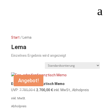
Start
/ Lema
Lema
Einzelnes Ergebnis wird angezeigt
Angebot!
Ess- oder Konferenztisch Memo
Ursprünglicher
Aktueller
UVP:
7.785,00
€
2.700,00
€
inkl. MwSt., Abholpreis
Preis
Preis
inkl. MwSt.
war:
ist:
Abholpreis
7.785,00 €
2.700,00 €.