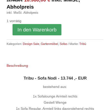
13.744,00
€
Preis
Preis
Abholpreis
war:
ist:
inkl. MwSt.
Abholpreis
13.744,00 €
10.980,00 €.
1 vorrätig
In den Warenkorb
Kategorien:
Design Sale
,
Gartenmöbel
,
Sofas
Marke:
Tribù
Beschreibung
Tribu - Sofa Nodi - 13.744 ,- EUR
bestehend aus:
1x Sofalounge Armteil rechts
Gestell Wenge
1x Sofa Regular, Armteil links davorstehend rechts