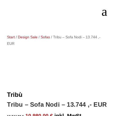
Start
/
Design Sale
/
Sofas
/ Tribu – Sofa Nodi – 13.744 ,-
EUR
Tribù
Tribu – Sofa Nodi – 13.744 ,- EUR
Ursprünglicher
Aktueller
inkl. MwSt.,
10.980,00
€