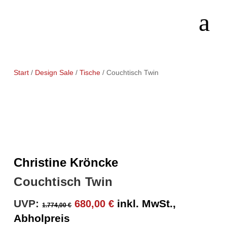
Start
/
Design Sale
/
Tische
/ Couchtisch Twin
Christine Kröncke
Couchtisch Twin
Ursprünglicher
Aktueller
UVP:
inkl. MwSt.,
680,00
€
1.774,00
€
Preis
Preis
Abholpreis