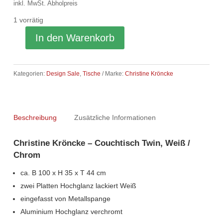
war:
ist:
inkl. MwSt.
Abholpreis
1.774,00 €
680,00 €.
1 vorrätig
In den Warenkorb
Kategorien:
Design Sale
,
Tische
Marke:
Christine Kröncke
Beschreibung
Zusätzliche Informationen
Christine Kröncke – Couchtisch Twin, Weiß /
Chrom
ca. B 100 x H 35 x T 44 cm
zwei Platten Hochglanz lackiert Weiß
eingefasst von Metallspange
Aluminium Hochglanz verchromt