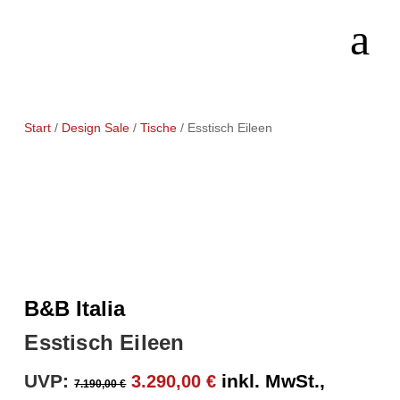
Start
/
Design Sale
/
Tische
/ Esstisch Eileen
B&B Italia
Esstisch Eileen
Ursprünglicher
Aktueller
UVP:
inkl. MwSt.,
3.290,00
€
7.190,00
€