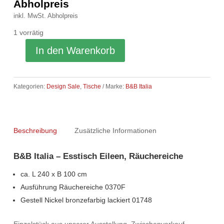
Preis
Preis
Abholpreis
war:
ist:
inkl. MwSt.
Abholpreis
7.190,00 €
3.290,00 €.
1 vorrätig
In den Warenkorb
Kategorien:
Design Sale
,
Tische
Marke:
B&B Italia
Beschreibung
Zusätzliche Informationen
B&B Italia – Esstisch Eileen, Räuchereiche
ca. L 240 x B 100 cm
Ausführung Räuchereiche 0370F
Gestell Nickel bronzefarbig lackiert 01748