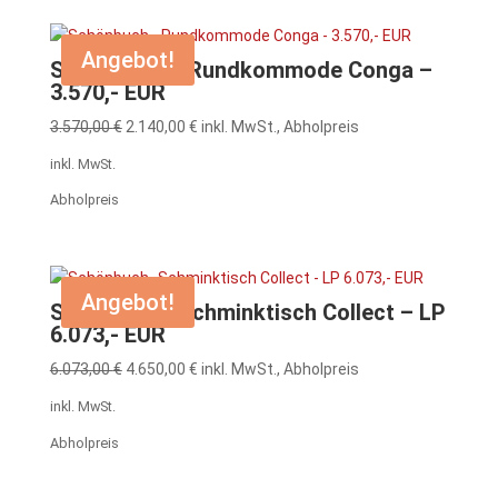
Angebot!
Schönbuch – Rundkommode Conga –
3.570,- EUR
Ursprünglicher
Aktueller
3.570,00
€
2.140,00
€
inkl. MwSt., Abholpreis
Preis
Preis
inkl. MwSt.
war:
ist:
Abholpreis
3.570,00 €
2.140,00 €.
Angebot!
Schönbuch- Schminktisch Collect – LP
6.073,- EUR
Ursprünglicher
Aktueller
6.073,00
€
4.650,00
€
inkl. MwSt., Abholpreis
Preis
Preis
inkl. MwSt.
war:
ist:
Abholpreis
6.073,00 €
4.650,00 €.