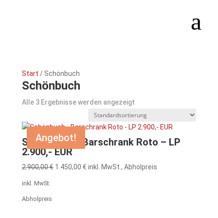
Start
/ Schönbuch
Schönbuch
Alle 3 Ergebnisse werden angezeigt
Angebot!
Schönbuch – Barschrank Roto – LP
2.900,- EUR
Ursprünglicher
Aktueller
2.900,00
€
1.450,00
€
inkl. MwSt., Abholpreis
Preis
Preis
inkl. MwSt.
war:
ist:
Abholpreis
2.900,00 €
1.450,00 €.