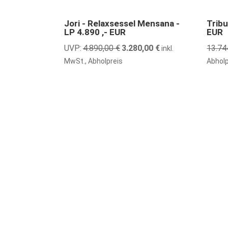
33% günstiger
20% gü
Jori - Relaxsessel Mensana -
Tribu
LP 4.890 ,- EUR
EUR
UVP:
4.890,00
€
Ursprünglicher
3.280,00
€
Aktueller
13.74
inkl.
Preis
Preis
MwSt., Abholpreis
Abholp
war:
ist:
4.890,00 €
3.280,00 €.