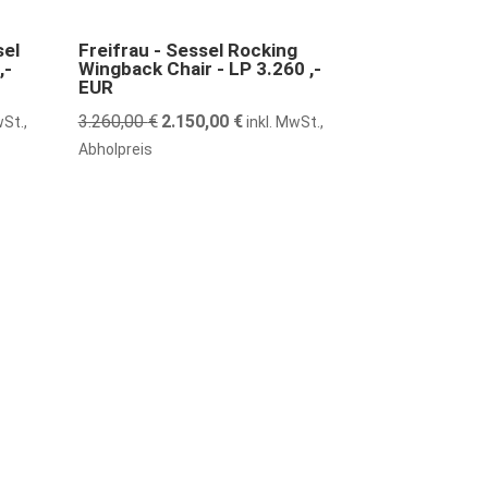
34% günstiger
sel
Freifrau - Sessel Rocking
,-
Wingback Chair - LP 3.260 ,-
EUR
er
3.260,00
€
Ursprünglicher
2.150,00
€
Aktueller
wSt.,
inkl. MwSt.,
Preis
Preis
Abholpreis
war:
ist:
 €.
3.260,00 €
2.150,00 €.