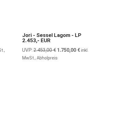
29% günstiger
Jori - Sessel Lagom - LP
2.453,- EUR
UVP:
2.453,00
€
Ursprünglicher
1.750,00
€
Aktueller
t.,
inkl.
Preis
Preis
MwSt., Abholpreis
war:
ist:
€.
2.453,00 €
1.750,00 €.