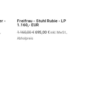
40% günstiger
er -
Freifrau - Stuhl Rubie - LP
1.160,- EUR
1.160,00
€
Ursprünglicher
695,00
€
Aktueller
,
inkl. MwSt.,
Preis
Preis
Abholpreis
war:
ist:
1.160,00 €
695,00 €.