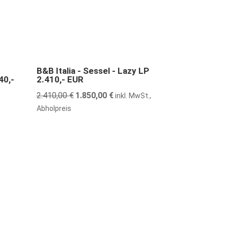
23% günstiger
B&B Italia - Sessel - Lazy LP
40,-
2.410,- EUR
2.410,00
€
Ursprünglicher
1.850,00
€
Aktueller
inkl. MwSt.,
Preis
Preis
Abholpreis
war:
ist:
2.410,00 €
1.850,00 €.