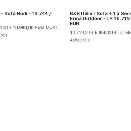
nstiger
35% günstiger
 - Sofa Nodi - 13.744 ,-
B&B Italia - Sofa + 1 x Ses
Erica Outdoor - LP 10.719 
EUR
4,00
€
Ursprünglicher
10.980,00
€
Aktueller
inkl. MwSt.,
10.719,00
€
Ursprünglicher
6.950,00
€
Aktuell
inkl. M
Preis
Preis
reis
Preis
Preis
Abholpreis
war:
ist:
war:
ist:
13.744,00 €
10.980,00 €.
10.719,00 €
6.950,00