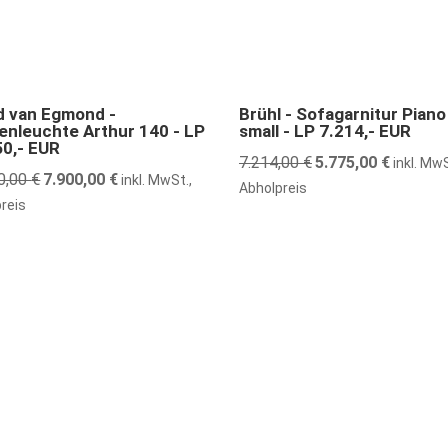
nstiger
20% günstiger
d van Egmond -
Brühl - Sofagarnitur Piano
enleuchte Arthur 140 - LP
small - LP 7.214,- EUR
50,- EUR
7.214,00
€
Ursprünglicher
5.775,00
€
Aktueller
inkl. MwS
0,00
€
Ursprünglicher
7.900,00
€
Aktueller
inkl. MwSt.,
Preis
Preis
Abholpreis
Preis
Preis
reis
war:
ist:
war:
ist:
7.214,00 €
5.775,00 
14.050,00 €
7.900,00 €.