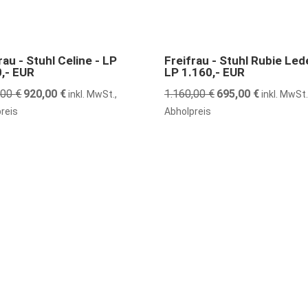
nstiger
40% günstiger
rau - Stuhl Celine - LP
Freifrau - Stuhl Rubie Led
0,- EUR
LP 1.160,- EUR
,00
€
Ursprünglicher
920,00
€
Aktueller
1.160,00
€
Ursprünglicher
695,00
€
Aktueller
inkl. MwSt.,
inkl. MwSt.
Preis
Preis
Preis
Preis
reis
Abholpreis
war:
ist:
war:
ist:
1.570,00 €
920,00 €.
1.160,00 €
695,00 €.