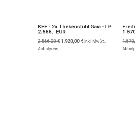
25% günstiger
41% gü
KFF - 2x Thekenstuhl Gaia - LP
Freif
2.566,- EUR
1.57
2.566,00
€
Ursprünglicher
1.920,00
€
Aktueller
1.570
inkl. MwSt.,
Preis
Preis
Abholpreis
Abholp
war:
ist:
2.566,00 €
1.920,00 €.