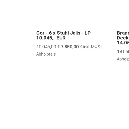
22% günstiger
44% gü
Cor - 6 x Stuhl Jalis - LP
Bran
10.045,- EUR
Deck
14.0
10.045,00
€
Ursprünglicher
7.850,00
€
Aktueller
inkl. MwSt.,
14.05
Preis
Preis
Abholpreis
Abholp
war:
ist:
10.045,00 €
7.850,00 €.