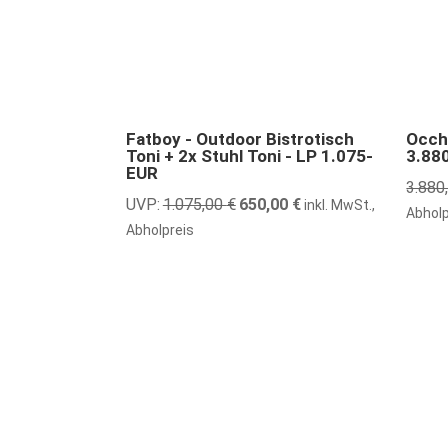
40% günstiger
31% gü
Fatboy - Outdoor Bistrotisch
Occhi
Toni + 2x Stuhl Toni - LP 1.075-
3.88
EUR
3.880
UVP:
1.075,00
€
Ursprünglicher
650,00
€
Aktueller
inkl. MwSt.,
Abholp
Preis
Preis
Abholpreis
war:
ist:
1.075,00 €
650,00 €.