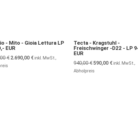
nstiger
37% günstiger
o - Mito - Gioia Lettura LP
Tecta - Kragstuhl -
0,- EUR
Freischwinger -D22 - LP 9
EUR
,00
€
Ursprünglicher
2.690,00
€
Aktueller
inkl. MwSt.,
940,00
€
Ursprünglicher
590,00
€
Aktueller
inkl. MwSt.,
Preis
Preis
reis
Preis
Preis
Abholpreis
war:
ist:
war:
ist:
3.880,00 €
2.690,00 €.
940,00 €
590,00 €.