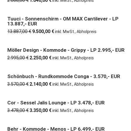
2.088,00
€
1.040,00
€
Ursprünglicher
Aktueller
inkl. MwSt., Abholpreis
Preis
Preis
war:
ist:
2.088,00 €
1.040,00 €.
Tuuci - Sonnenschirm - OM MAX Cantilever - LP
32% günstiger
13.887,- EUR
13.887,00
€
9.500,00
€
Ursprünglicher
Aktueller
inkl. MwSt., Abholpreis
Preis
Preis
war:
ist:
13.887,00 €
9.500,00 €.
Möller Design - Kommode - Grippy - LP 2.995,- EUR
25% günstiger
2.995,00
€
2.250,00
€
Ursprünglicher
Aktueller
inkl. MwSt., Abholpreis
Preis
Preis
war:
ist:
2.995,00 €
2.250,00 €.
Schönbuch - Rundkommode Conga - 3.570,- EUR
40% günstiger
3.570,00
€
2.140,00
€
Ursprünglicher
Aktueller
inkl. MwSt., Abholpreis
Preis
Preis
war:
ist:
3.570,00 €
2.140,00 €.
Cor - Sessel Jalis Lounge - LP 3.478,- EUR
4% günstiger
3.478,00
€
3.350,00
€
Ursprünglicher
Aktueller
inkl. MwSt., Abholpreis
Preis
Preis
war:
ist:
3.478,00 €
3.350,00 €.
Behr - Kommode - Menos - LP 6.499,- EUR
40% günstiger