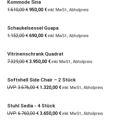
1.220,00 €
550,00 €.
Kommode Sina
41% günstiger
1.610,00
€
950,00
€
Ursprünglicher
Aktueller
inkl. MwSt., Abholpreis
Preis
Preis
war:
ist:
1.610,00 €
950,00 €.
Schaukelsessel Guapa
40% günstiger
1.152,00
€
690,00
€
Ursprünglicher
Aktueller
inkl. MwSt., Abholpreis
Preis
Preis
war:
ist:
1.152,00 €
690,00 €.
Vitrinenschrank Quadrat
46% günstiger
7.329,00
€
3.950,00
€
Ursprünglicher
Aktueller
inkl. MwSt., Abholpreis
Preis
Preis
war:
ist:
7.329,00 €
3.950,00 €.
Softshell Side Chair – 2 Stück
64% günstiger
UVP:
3.676,00
€
1.320,00
€
Ursprünglicher
Aktueller
inkl. MwSt., Abholpreis
Preis
Preis
war:
ist:
3.676,00 €
1.320,00 €.
Stuhl Sedia - 4 Stück
46% günstiger
UVP:
6.760,00
€
3.650,00
€
Ursprünglicher
Aktueller
inkl. MwSt., Abholpreis
Preis
Preis
war:
ist: