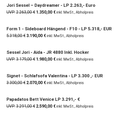
7.120,00 €
4.950,00 €.
Jori Sessel – Daydreamer - LP 2.263,- Euro
40% günstiger
UVP:
2.263,00
€
1.350,00
€
Ursprünglicher
Aktueller
inkl. MwSt., Abholpreis
Preis
Preis
war:
ist:
2.263,00 €
1.350,00 €.
Form 1 - Sideboard Hängend - F10 - LP 5.318,- EUR
40% günstiger
5.318,00
€
3.190,00
€
Ursprünglicher
Aktueller
inkl. MwSt., Abholpreis
Preis
Preis
war:
ist:
5.318,00 €
3.190,00 €.
Sessel Jori - Aida - JR 4880 Inkl. Hocker
38% günstiger
UVP:
3.179,00
€
1.980,00
€
Ursprünglicher
Aktueller
inkl. MwSt., Abholpreis
Preis
Preis
war:
ist:
3.179,00 €
1.980,00 €.
Signet - Schlafsofa Valentina - LP 3.300 ,- EUR
37% günstiger
3.300,00
€
2.070,00
€
Ursprünglicher
Aktueller
inkl. MwSt., Abholpreis
Preis
Preis
war:
ist:
3.300,00 €
2.070,00 €.
Papadatos Bett Venice LP 3.291,- €
21% günstiger
UVP:
3.291,00
€
2.590,00
€
Ursprünglicher
Aktueller
inkl. MwSt., Abholpreis
Preis
Preis
war:
ist: