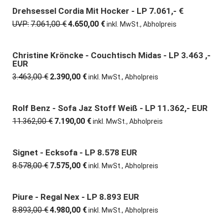
3.291,00 €
2.590,00 €.
Drehsessel Cordia Mit Hocker - LP 7.061,- €
34% günstiger
UVP:
7.061,00
€
4.650,00
€
Ursprünglicher
Aktueller
inkl. MwSt., Abholpreis
Preis
Preis
war:
ist:
7.061,00 €
4.650,00 €.
Christine Kröncke - Couchtisch Midas - LP 3.463 ,-
31% günstiger
EUR
3.463,00
€
2.390,00
€
Ursprünglicher
Aktueller
inkl. MwSt., Abholpreis
Preis
Preis
war:
ist:
3.463,00 €
2.390,00 €.
Rolf Benz - Sofa Jaz Stoff Weiß - LP 11.362,- EUR
37% günstiger
11.362,00
€
7.190,00
€
Ursprünglicher
Aktueller
inkl. MwSt., Abholpreis
Preis
Preis
war:
ist:
11.362,00 €
7.190,00 €.
Signet - Ecksofa - LP 8.578 EUR
12% günstiger
8.578,00
€
7.575,00
€
Ursprünglicher
Aktueller
inkl. MwSt., Abholpreis
Preis
Preis
war:
ist:
8.578,00 €
7.575,00 €.
Piure - Regal Nex - LP 8.893 EUR
44% günstiger
8.893,00
€
4.980,00
€
Ursprünglicher
Aktueller
inkl. MwSt., Abholpreis
Preis
Preis