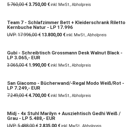
5.760,00
€
3.750,00
€
Ursprünglicher
Aktueller
inkl. MwSt., Abholpreis
Preis
Preis
war:
ist:
5.760,00 €
3.750,00 €.
Team 7 - Schlafzimmer Bett + Kleiderschrank Riletto
23% günstiger
Kernbuche Natur - LP 17.996
UVP:
17.996,00
€
13.800,00
€
Ursprünglicher
Aktueller
inkl. MwSt., Abholpreis
Preis
Preis
war:
ist:
17.996,00 €
13.800,00 €.
Gubi - Schreibtisch Grossmann Desk Walnut Black -
35% günstiger
LP 3.065,- EUR
3.065,00
€
1.990,00
€
Ursprünglicher
Aktueller
inkl. MwSt., Abholpreis
Preis
Preis
war:
ist:
3.065,00 €
1.990,00 €.
San Giacomo - Bücherwand/-Regal Modo Weiß/rot -
35% günstiger
LP 7.249,- EUR
7.249,00
€
4.700,00
€
Ursprünglicher
Aktueller
inkl. MwSt., Abholpreis
Preis
Preis
war:
ist:
7.249,00 €
4.700,00 €.
Midj - 4x Stuhl Marilyn + Ausziehtisch Gedhi Weiß /
48% günstiger
Grau - LP 5.488,- EUR
UVP:
5.488,00
€
2.835,00
€
Ursprünglicher
Aktueller
inkl. MwSt., Abholpreis