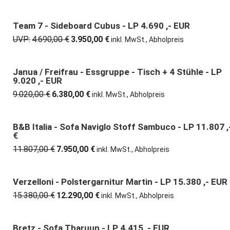
Preis
Preis
war:
ist:
5.179,00 €
4.150,00 €.
Team 7 - Sideboard Cubus - LP 4.690 ,- EUR
16% günstiger
UVP:
4.690,00
€
3.950,00
€
Ursprünglicher
Aktueller
inkl. MwSt., Abholpreis
Preis
Preis
war:
ist:
4.690,00 €
3.950,00 €.
Janua / Freifrau - Essgruppe - Tisch + 4 Stühle - LP
29% günstiger
9.020 ,- EUR
9.020,00
€
6.380,00
€
Ursprünglicher
Aktueller
inkl. MwSt., Abholpreis
Preis
Preis
war:
ist:
9.020,00 €
6.380,00 €.
B&B Italia - Sofa Naviglo Stoff Sambuco - LP 11.807 ,
33% günstiger
€
11.807,00
€
7.950,00
€
Ursprünglicher
Aktueller
inkl. MwSt., Abholpreis
Preis
Preis
war:
ist:
11.807,00 €
7.950,00 €.
Verzelloni - Polstergarnitur Martin - LP 15.380 ,- EUR
20% günstiger
15.380,00
€
12.290,00
€
Ursprünglicher
Aktueller
inkl. MwSt., Abholpreis
Preis
Preis
war:
ist:
15.380,00 €
12.290,00 €.
Bretz - Sofa Tharuun - LP 4.415 ,- EUR
25% günstiger