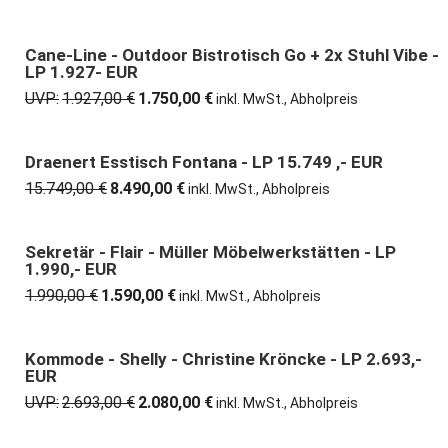
Preis
Preis
war:
ist:
12.373,00 €
8.260,00 €.
Cane-Line - Outdoor Bistrotisch Go + 2x Stuhl Vibe -
9% günstiger
LP 1.927- EUR
UVP:
1.927,00
€
1.750,00
€
Ursprünglicher
Aktueller
inkl. MwSt., Abholpreis
Preis
Preis
war:
ist:
1.927,00 €
1.750,00 €.
Draenert Esstisch Fontana - LP 15.749 ,- EUR
46% günstiger
15.749,00
€
8.490,00
€
Ursprünglicher
Aktueller
inkl. MwSt., Abholpreis
Preis
Preis
war:
ist:
15.749,00 €
8.490,00 €.
Sekretär - Flair - Müller Möbelwerkstätten - LP
20% günstiger
1.990,- EUR
1.990,00
€
1.590,00
€
Ursprünglicher
Aktueller
inkl. MwSt., Abholpreis
Preis
Preis
war:
ist:
1.990,00 €
1.590,00 €.
Kommode - Shelly - Christine Kröncke - LP 2.693,-
23% günstiger
EUR
UVP:
2.693,00
€
2.080,00
€
Ursprünglicher
Aktueller
inkl. MwSt., Abholpreis
Preis
Preis
war:
ist: