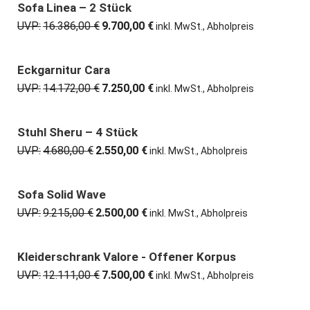
5.765,00 €
3.100,00 €.
Sofa Linea – 2 Stück
41% günstiger
UVP:
16.386,00
€
9.700,00
€
Ursprünglicher
Aktueller
inkl. MwSt., Abholpreis
Preis
Preis
war:
ist:
16.386,00 €
9.700,00 €.
Eckgarnitur Cara
49% günstiger
UVP:
14.172,00
€
7.250,00
€
Ursprünglicher
Aktueller
inkl. MwSt., Abholpreis
Preis
Preis
war:
ist:
14.172,00 €
7.250,00 €.
Stuhl Sheru – 4 Stück
46% günstiger
UVP:
4.680,00
€
2.550,00
€
Ursprünglicher
Aktueller
inkl. MwSt., Abholpreis
Preis
Preis
war:
ist:
4.680,00 €
2.550,00 €.
Sofa Solid Wave
73% günstiger
UVP:
9.215,00
€
2.500,00
€
Ursprünglicher
Aktueller
inkl. MwSt., Abholpreis
Preis
Preis
war:
ist:
9.215,00 €
2.500,00 €.
Kleiderschrank Valore - Offener Korpus
38% günstiger
UVP:
12.111,00
€
7.500,00
€
Ursprünglicher
Aktueller
inkl. MwSt., Abholpreis
Preis
Preis
war:
ist: