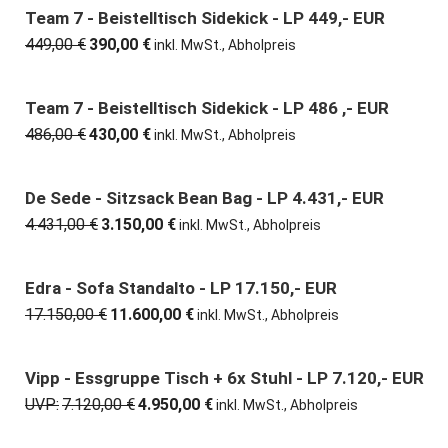
2.693,00 €
2.080,00 €.
Team 7 - Beistelltisch Sidekick - LP 449,- EUR
13% günstiger
449,00
€
390,00
€
Ursprünglicher
Aktueller
inkl. MwSt., Abholpreis
Preis
Preis
war:
ist:
449,00 €
390,00 €.
Team 7 - Beistelltisch Sidekick - LP 486 ,- EUR
12% günstiger
486,00
€
430,00
€
Ursprünglicher
Aktueller
inkl. MwSt., Abholpreis
Preis
Preis
war:
ist:
486,00 €
430,00 €.
De Sede - Sitzsack Bean Bag - LP 4.431,- EUR
29% günstiger
4.431,00
€
3.150,00
€
Ursprünglicher
Aktueller
inkl. MwSt., Abholpreis
Preis
Preis
war:
ist:
4.431,00 €
3.150,00 €.
Edra - Sofa Standalto - LP 17.150,- EUR
32% günstiger
17.150,00
€
11.600,00
€
Ursprünglicher
Aktueller
inkl. MwSt., Abholpreis
Preis
Preis
war:
ist:
17.150,00 €
11.600,00 €.
Vipp - Essgruppe Tisch + 6x Stuhl - LP 7.120,- EUR
30% günstiger
UVP:
7.120,00
€
4.950,00
€
Ursprünglicher
Aktueller
inkl. MwSt., Abholpreis
Preis
Preis
war:
ist: