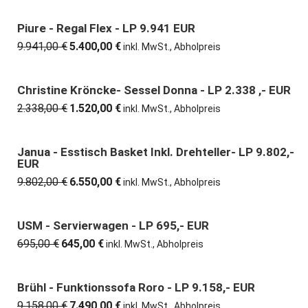
war:
ist:
8.893,00 €
4.980,00 €.
Piure - Regal Flex - LP 9.941 EUR
46% günstiger
9.941,00
€
5.400,00
€
Ursprünglicher
Aktueller
inkl. MwSt., Abholpreis
Preis
Preis
war:
ist:
9.941,00 €
5.400,00 €.
Christine Kröncke- Sessel Donna - LP 2.338 ,- EUR
35% günstiger
2.338,00
€
1.520,00
€
Ursprünglicher
Aktueller
inkl. MwSt., Abholpreis
Preis
Preis
war:
ist:
2.338,00 €
1.520,00 €.
Janua - Esstisch Basket Inkl. Drehteller- LP 9.802,-
33% günstiger
EUR
9.802,00
€
6.550,00
€
Ursprünglicher
Aktueller
inkl. MwSt., Abholpreis
Preis
Preis
war:
ist:
9.802,00 €
6.550,00 €.
USM - Servierwagen - LP 695,- EUR
7% günstiger
695,00
€
645,00
€
Ursprünglicher
Aktueller
inkl. MwSt., Abholpreis
Preis
Preis
war:
ist:
695,00 €
645,00 €.
Brühl - Funktionssofa Roro - LP 9.158,- EUR
18% günstiger
9.158,00
€
7.490,00
€
Ursprünglicher
Aktueller
inkl. MwSt., Abholpreis