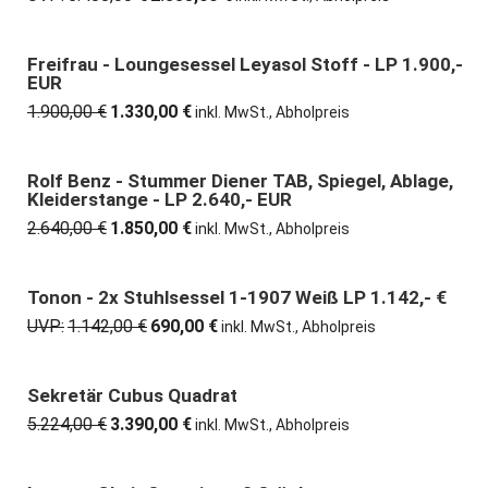
Preis
Preis
war:
ist:
5.488,00 €
2.835,00 €.
Freifrau - Loungesessel Leyasol Stoff - LP 1.900,-
30% günstiger
EUR
1.900,00
€
1.330,00
€
Ursprünglicher
Aktueller
inkl. MwSt., Abholpreis
Preis
Preis
war:
ist:
1.900,00 €
1.330,00 €.
Rolf Benz - Stummer Diener TAB, Spiegel, Ablage,
30% günstiger
Kleiderstange - LP 2.640,- EUR
2.640,00
€
1.850,00
€
Ursprünglicher
Aktueller
inkl. MwSt., Abholpreis
Preis
Preis
war:
ist:
2.640,00 €
1.850,00 €.
Tonon - 2x Stuhlsessel 1-1907 Weiß LP 1.142,- €
40% günstiger
UVP:
1.142,00
€
690,00
€
Ursprünglicher
Aktueller
inkl. MwSt., Abholpreis
Preis
Preis
war:
ist:
1.142,00 €
690,00 €.
Sekretär Cubus Quadrat
35% günstiger
5.224,00
€
3.390,00
€
Ursprünglicher
Aktueller
inkl. MwSt., Abholpreis
Preis
Preis
war:
ist: