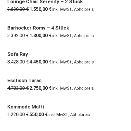
5.224,00 €
3.390,00 €.
Lounge Chair Serenity – 2 Stück
57% günstiger
3.630,00
€
1.550,00
€
Ursprünglicher
Aktueller
inkl. MwSt., Abholpreis
Preis
Preis
war:
ist:
3.630,00 €
1.550,00 €.
Barhocker Romy – 4 Stück
62% günstiger
3.392,00
€
1.300,00
€
Ursprünglicher
Aktueller
inkl. MwSt., Abholpreis
Preis
Preis
war:
ist:
3.392,00 €
1.300,00 €.
Sofa Ray
47% günstiger
8.428,00
€
4.450,00
€
Ursprünglicher
Aktueller
inkl. MwSt., Abholpreis
Preis
Preis
war:
ist:
8.428,00 €
4.450,00 €.
Esstisch Taras
43% günstiger
4.783,00
€
2.750,00
€
Ursprünglicher
Aktueller
inkl. MwSt., Abholpreis
Preis
Preis
war:
ist:
4.783,00 €
2.750,00 €.
Kommode Matti
55% günstiger
1.220,00
€
550,00
€
Ursprünglicher
Aktueller
inkl. MwSt., Abholpreis
Preis
Preis
war:
ist: