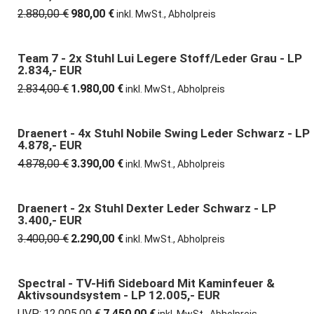
2.880,00
€
980,00
€
Ursprünglicher
Aktueller
inkl. MwSt., Abholpreis
Preis
Preis
war:
ist:
2.880,00 €
980,00 €.
Team 7 - 2x Stuhl Lui Legere Stoff/Leder Grau - LP
30% günstiger
2.834,- EUR
2.834,00
€
1.980,00
€
Ursprünglicher
Aktueller
inkl. MwSt., Abholpreis
Preis
Preis
war:
ist:
2.834,00 €
1.980,00 €.
Draenert - 4x Stuhl Nobile Swing Leder Schwarz - LP
31% günstiger
4.878,- EUR
4.878,00
€
3.390,00
€
Ursprünglicher
Aktueller
inkl. MwSt., Abholpreis
Preis
Preis
war:
ist:
4.878,00 €
3.390,00 €.
Draenert - 2x Stuhl Dexter Leder Schwarz - LP
33% günstiger
3.400,- EUR
3.400,00
€
2.290,00
€
Ursprünglicher
Aktueller
inkl. MwSt., Abholpreis
Preis
Preis
war:
ist:
3.400,00 €
2.290,00 €.
Spectral - TV-Hifi Sideboard Mit Kaminfeuer &
38% günstiger
Aktivsoundsystem - LP 12.005,- EUR
UVP:
12.005,00
€
7.450,00
€
Ursprünglicher
Aktueller