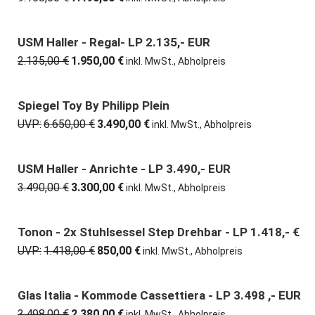
Preis
Preis
war:
ist:
9.158,00 €
7.490,00 €.
USM Haller - Regal- LP 2.135,- EUR
9% günstiger
2.135,00
€
1.950,00
€
Ursprünglicher
Aktueller
inkl. MwSt., Abholpreis
Preis
Preis
war:
ist:
2.135,00 €
1.950,00 €.
Spiegel Toy By Philipp Plein
48% günstiger
UVP:
6.650,00
€
3.490,00
€
Ursprünglicher
Aktueller
inkl. MwSt., Abholpreis
Preis
Preis
war:
ist:
6.650,00 €
3.490,00 €.
USM Haller - Anrichte - LP 3.490,- EUR
5% günstiger
3.490,00
€
3.300,00
€
Ursprünglicher
Aktueller
inkl. MwSt., Abholpreis
Preis
Preis
war:
ist:
3.490,00 €
3.300,00 €.
Tonon - 2x Stuhlsessel Step Drehbar - LP 1.418,- €
40% günstiger
UVP:
1.418,00
€
850,00
€
Ursprünglicher
Aktueller
inkl. MwSt., Abholpreis
Preis
Preis
war:
ist:
1.418,00 €
850,00 €.
Glas Italia - Kommode Cassettiera - LP 3.498 ,- EUR
32% günstiger
3.498,00
€
2.380,00
€
Ursprünglicher
Aktueller
inkl. MwSt., Abholpreis