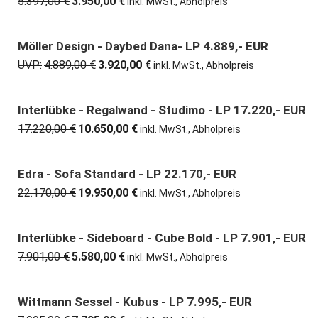
5.397,00
€
3.950,00
€
Ursprünglicher
Aktueller
inkl. MwSt., Abholpreis
Preis
Preis
war:
ist:
5.397,00 €
3.950,00 €.
Möller Design - Daybed Dana- LP 4.889,- EUR
20% günstiger
UVP:
4.889,00
€
3.920,00
€
Ursprünglicher
Aktueller
inkl. MwSt., Abholpreis
Preis
Preis
war:
ist:
4.889,00 €
3.920,00 €.
Interlübke - Regalwand - Studimo - LP 17.220,- EUR
38% günstiger
17.220,00
€
10.650,00
€
Ursprünglicher
Aktueller
inkl. MwSt., Abholpreis
Preis
Preis
war:
ist:
17.220,00 €
10.650,00 €.
Edra - Sofa Standard - LP 22.170,- EUR
10% günstiger
22.170,00
€
19.950,00
€
Ursprünglicher
Aktueller
inkl. MwSt., Abholpreis
Preis
Preis
war:
ist:
22.170,00 €
19.950,00 €.
Interlübke - Sideboard - Cube Bold - LP 7.901,- EUR
29% günstiger
7.901,00
€
5.580,00
€
Ursprünglicher
Aktueller
inkl. MwSt., Abholpreis
Preis
Preis
war:
ist:
7.901,00 €
5.580,00 €.
Wittmann Sessel - Kubus - LP 7.995,- EUR
3% günstiger