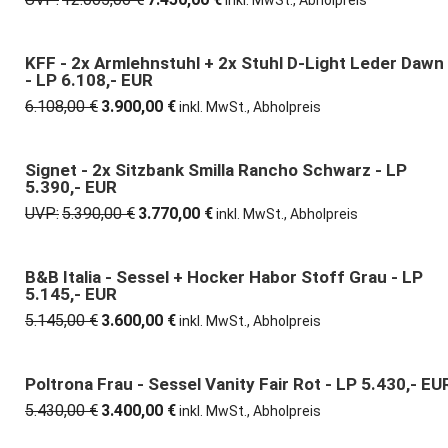
inkl. MwSt., Abholpreis
Preis
Preis
war:
ist:
12.005,00 €
7.450,00 €.
KFF - 2x Armlehnstuhl + 2x Stuhl D-Light Leder Dawn
36% günstiger
- LP 6.108,- EUR
6.108,00
€
3.900,00
€
Ursprünglicher
Aktueller
inkl. MwSt., Abholpreis
Preis
Preis
war:
ist:
6.108,00 €
3.900,00 €.
Signet - 2x Sitzbank Smilla Rancho Schwarz - LP
30% günstiger
5.390,- EUR
UVP:
5.390,00
€
3.770,00
€
Ursprünglicher
Aktueller
inkl. MwSt., Abholpreis
Preis
Preis
war:
ist:
5.390,00 €
3.770,00 €.
B&B Italia - Sessel + Hocker Habor Stoff Grau - LP
30% günstiger
5.145,- EUR
5.145,00
€
3.600,00
€
Ursprünglicher
Aktueller
inkl. MwSt., Abholpreis
Preis
Preis
war:
ist:
5.145,00 €
3.600,00 €.
Poltrona Frau - Sessel Vanity Fair Rot - LP 5.430,- EU
37% günstiger
5.430,00
€
3.400,00
€
Ursprünglicher
Aktueller
inkl. MwSt., Abholpreis
Preis
Preis