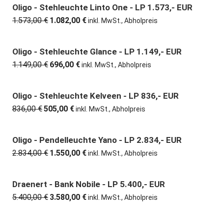
7.929,00 €
4.980,00 €.
Oligo - Stehleuchte Linto One - LP 1.573,- EUR
31% günstiger
1.573,00
€
1.082,00
€
Ursprünglicher
Aktueller
inkl. MwSt., Abholpreis
Preis
Preis
war:
ist:
1.573,00 €
1.082,00 €.
Oligo - Stehleuchte Glance - LP 1.149,- EUR
39% günstiger
1.149,00
€
696,00
€
Ursprünglicher
Aktueller
inkl. MwSt., Abholpreis
Preis
Preis
war:
ist:
1.149,00 €
696,00 €.
Oligo - Stehleuchte Kelveen - LP 836,- EUR
40% günstiger
836,00
€
505,00
€
Ursprünglicher
Aktueller
inkl. MwSt., Abholpreis
Preis
Preis
war:
ist:
836,00 €
505,00 €.
Oligo - Pendelleuchte Yano - LP 2.834,- EUR
45% günstiger
2.834,00
€
1.550,00
€
Ursprünglicher
Aktueller
inkl. MwSt., Abholpreis
Preis
Preis
war:
ist:
2.834,00 €
1.550,00 €.
Draenert - Bank Nobile - LP 5.400,- EUR
34% günstiger
5.400,00
€
3.580,00
€
Ursprünglicher
Aktueller
inkl. MwSt., Abholpreis
Preis
Preis
war:
ist: