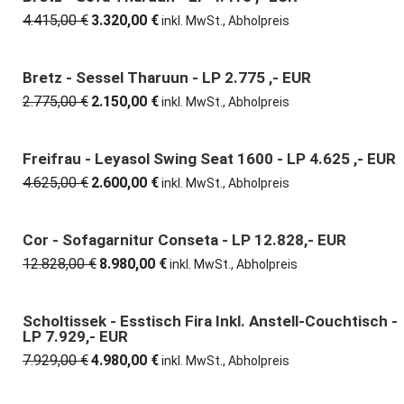
4.415,00
€
3.320,00
€
Ursprünglicher
Aktueller
inkl. MwSt., Abholpreis
Preis
Preis
war:
ist:
4.415,00 €
3.320,00 €.
Bretz - Sessel Tharuun - LP 2.775 ,- EUR
23% günstiger
2.775,00
€
2.150,00
€
Ursprünglicher
Aktueller
inkl. MwSt., Abholpreis
Preis
Preis
war:
ist:
2.775,00 €
2.150,00 €.
Freifrau - Leyasol Swing Seat 1600 - LP 4.625 ,- EUR
44% günstiger
4.625,00
€
2.600,00
€
Ursprünglicher
Aktueller
inkl. MwSt., Abholpreis
Preis
Preis
war:
ist:
4.625,00 €
2.600,00 €.
Cor - Sofagarnitur Conseta - LP 12.828,- EUR
30% günstiger
12.828,00
€
8.980,00
€
Ursprünglicher
Aktueller
inkl. MwSt., Abholpreis
Preis
Preis
war:
ist:
12.828,00 €
8.980,00 €.
Scholtissek - Esstisch Fira Inkl. Anstell-Couchtisch -
37% günstiger
LP 7.929,- EUR
7.929,00
€
4.980,00
€
Ursprünglicher
Aktueller
inkl. MwSt., Abholpreis
Preis
Preis
war:
ist: