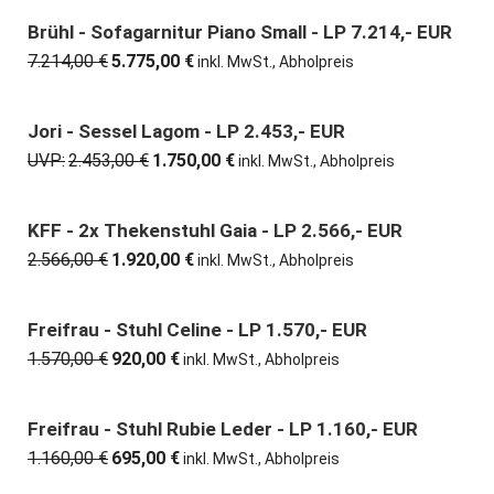
war:
ist:
14.050,00 €
7.900,00 €.
Brühl - Sofagarnitur Piano Small - LP 7.214,- EUR
20% günstiger
7.214,00
€
5.775,00
€
Ursprünglicher
Aktueller
inkl. MwSt., Abholpreis
Preis
Preis
war:
ist:
7.214,00 €
5.775,00 €.
Jori - Sessel Lagom - LP 2.453,- EUR
29% günstiger
UVP:
2.453,00
€
1.750,00
€
Ursprünglicher
Aktueller
inkl. MwSt., Abholpreis
Preis
Preis
war:
ist:
2.453,00 €
1.750,00 €.
KFF - 2x Thekenstuhl Gaia - LP 2.566,- EUR
25% günstiger
2.566,00
€
1.920,00
€
Ursprünglicher
Aktueller
inkl. MwSt., Abholpreis
Preis
Preis
war:
ist:
2.566,00 €
1.920,00 €.
Freifrau - Stuhl Celine - LP 1.570,- EUR
41% günstiger
1.570,00
€
920,00
€
Ursprünglicher
Aktueller
inkl. MwSt., Abholpreis
Preis
Preis
war:
ist:
1.570,00 €
920,00 €.
Freifrau - Stuhl Rubie Leder - LP 1.160,- EUR
40% günstiger
1.160,00
€
695,00
€
Ursprünglicher
Aktueller
inkl. MwSt., Abholpreis
Preis
Preis