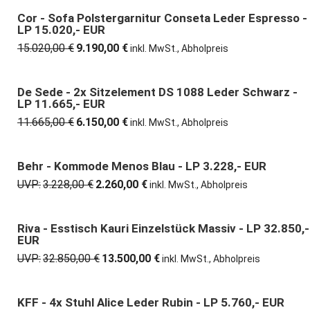
war:
ist:
5.430,00 €
3.400,00 €.
Cor - Sofa Polstergarnitur Conseta Leder Espresso -
39% günstiger
LP 15.020,- EUR
15.020,00
€
9.190,00
€
Ursprünglicher
Aktueller
inkl. MwSt., Abholpreis
Preis
Preis
war:
ist:
15.020,00 €
9.190,00 €.
De Sede - 2x Sitzelement DS 1088 Leder Schwarz -
47% günstiger
LP 11.665,- EUR
11.665,00
€
6.150,00
€
Ursprünglicher
Aktueller
inkl. MwSt., Abholpreis
Preis
Preis
war:
ist:
11.665,00 €
6.150,00 €.
Behr - Kommode Menos Blau - LP 3.228,- EUR
30% günstiger
UVP:
3.228,00
€
2.260,00
€
Ursprünglicher
Aktueller
inkl. MwSt., Abholpreis
Preis
Preis
war:
ist:
3.228,00 €
2.260,00 €.
Riva - Esstisch Kauri Einzelstück Massiv - LP 32.850,-
59% günstiger
EUR
UVP:
32.850,00
€
13.500,00
€
Ursprünglicher
Aktueller
inkl. MwSt., Abholpreis
Preis
Preis
war:
ist:
32.850,00 €
13.500,00 €.
KFF - 4x Stuhl Alice Leder Rubin - LP 5.760,- EUR
35% günstiger