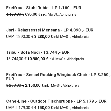
war:
ist:
1.160,00 €
695,00 €.
Freifrau - Stuhl Rubie - LP 1.160,- EUR
40% günstiger
1.160,00
€
695,00
€
Ursprünglicher
Aktueller
inkl. MwSt., Abholpreis
Preis
Preis
war:
ist:
1.160,00 €
695,00 €.
Jori - Relaxsessel Mensana - LP 4.890 ,- EUR
33% günstiger
UVP:
4.890,00
€
3.280,00
€
Ursprünglicher
Aktueller
inkl. MwSt., Abholpreis
Preis
Preis
war:
ist:
4.890,00 €
3.280,00 €.
Tribu - Sofa Nodi - 13.744 ,- EUR
20% günstiger
13.744,00
€
10.980,00
€
Ursprünglicher
Aktueller
inkl. MwSt., Abholpreis
Preis
Preis
war:
ist:
13.744,00 €
10.980,00 €.
Freifrau - Sessel Rocking Wingback Chair - LP 3.260 ,
34% günstiger
EUR
3.260,00
€
2.150,00
€
Ursprünglicher
Aktueller
inkl. MwSt., Abholpreis
Preis
Preis
war:
ist:
3.260,00 €
2.150,00 €.
Cane-Line - Outdoor Tischgruppe - LP 5.179 ,- EUR
20% günstiger
UVP:
5.179,00
€
4.150,00
€
Ursprünglicher
Aktueller
inkl. MwSt., Abholpreis