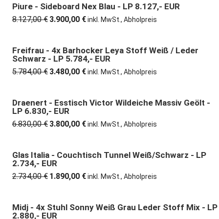
11.575,00 €
7.290,00 €.
Piure - Sideboard Nex Blau - LP 8.127,- EUR
52% günstiger
8.127,00
€
3.900,00
€
Ursprünglicher
Aktueller
inkl. MwSt., Abholpreis
Preis
Preis
war:
ist:
8.127,00 €
3.900,00 €.
Freifrau - 4x Barhocker Leya Stoff Weiß / Leder
40% günstiger
Schwarz - LP 5.784,- EUR
5.784,00
€
3.480,00
€
Ursprünglicher
Aktueller
inkl. MwSt., Abholpreis
Preis
Preis
war:
ist:
5.784,00 €
3.480,00 €.
Draenert - Esstisch Victor Wildeiche Massiv Geölt -
44% günstiger
LP 6.830,- EUR
6.830,00
€
3.800,00
€
Ursprünglicher
Aktueller
inkl. MwSt., Abholpreis
Preis
Preis
war:
ist:
6.830,00 €
3.800,00 €.
Glas Italia - Couchtisch Tunnel Weiß/schwarz - LP
31% günstiger
2.734,- EUR
2.734,00
€
1.890,00
€
Ursprünglicher
Aktueller
inkl. MwSt., Abholpreis
Preis
Preis
war:
ist:
2.734,00 €
1.890,00 €.
Midj - 4x Stuhl Sonny Weiß Grau Leder Stoff Mix - LP
66% günstiger
2.880,- EUR