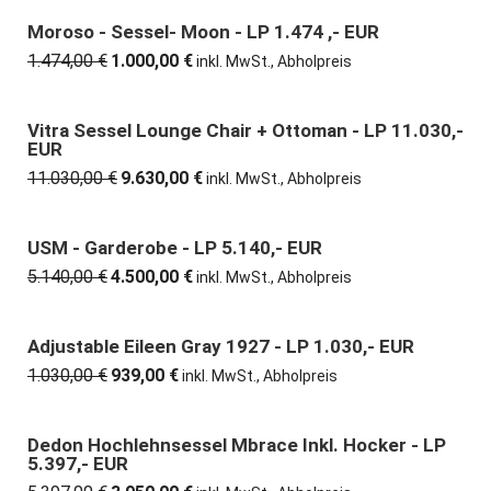
war:
ist:
7.812,00 €
6.950,00 €.
Moroso - Sessel- Moon - LP 1.474 ,- EUR
32% günstiger
1.474,00
€
1.000,00
€
Ursprünglicher
Aktueller
inkl. MwSt., Abholpreis
Preis
Preis
war:
ist:
1.474,00 €
1.000,00 €.
Vitra Sessel Lounge Chair + Ottoman - LP 11.030,-
13% günstiger
EUR
11.030,00
€
9.630,00
€
Ursprünglicher
Aktueller
inkl. MwSt., Abholpreis
Preis
Preis
war:
ist:
11.030,00 €
9.630,00 €.
USM - Garderobe - LP 5.140,- EUR
12% günstiger
5.140,00
€
4.500,00
€
Ursprünglicher
Aktueller
inkl. MwSt., Abholpreis
Preis
Preis
war:
ist:
5.140,00 €
4.500,00 €.
Adjustable Eileen Gray 1927 - LP 1.030,- EUR
9% günstiger
1.030,00
€
939,00
€
Ursprünglicher
Aktueller
inkl. MwSt., Abholpreis
Preis
Preis
war:
ist:
1.030,00 €
939,00 €.
Dedon Hochlehnsessel Mbrace Inkl. Hocker - LP
27% günstiger
5.397,- EUR