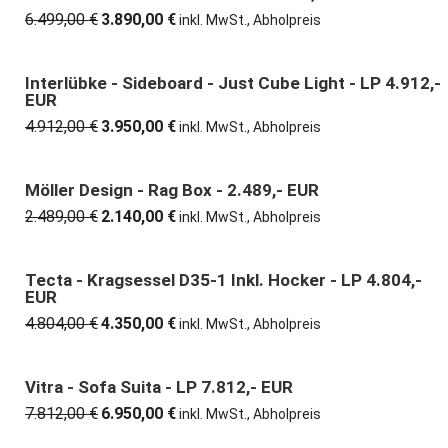
6.499,00
€
3.890,00
€
Ursprünglicher
Aktueller
inkl. MwSt., Abholpreis
Preis
Preis
war:
ist:
6.499,00 €
3.890,00 €.
Interlübke - Sideboard - Just Cube Light - LP 4.912,-
20% günstiger
EUR
4.912,00
€
3.950,00
€
Ursprünglicher
Aktueller
inkl. MwSt., Abholpreis
Preis
Preis
war:
ist:
4.912,00 €
3.950,00 €.
Möller Design - Rag Box - 2.489,- EUR
14% günstiger
2.489,00
€
2.140,00
€
Ursprünglicher
Aktueller
inkl. MwSt., Abholpreis
Preis
Preis
war:
ist:
2.489,00 €
2.140,00 €.
Tecta - Kragsessel D35-1 Inkl. Hocker - LP 4.804,-
9% günstiger
EUR
4.804,00
€
4.350,00
€
Ursprünglicher
Aktueller
inkl. MwSt., Abholpreis
Preis
Preis
war:
ist:
4.804,00 €
4.350,00 €.
Vitra - Sofa Suita - LP 7.812,- EUR
11% günstiger
7.812,00
€
6.950,00
€
Ursprünglicher
Aktueller
inkl. MwSt., Abholpreis
Preis
Preis