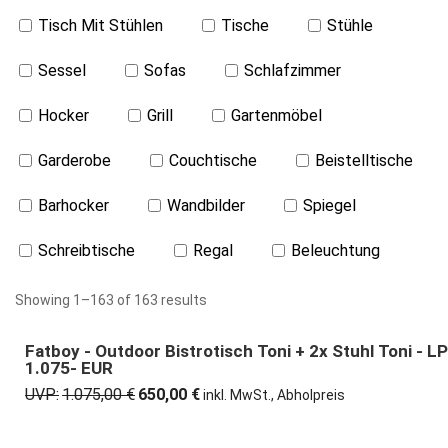
Tisch Mit Stühlen
Tische
Stühle
Sessel
Sofas
Schlafzimmer
Hocker
Grill
Gartenmöbel
Garderobe
Couchtische
Beistelltische
Barhocker
Wandbilder
Spiegel
Schreibtische
Regal
Beleuchtung
Showing 1–163 of 163 results
Fatboy - Outdoor Bistrotisch Toni + 2x Stuhl Toni - LP
40% günstiger
1.075- EUR
UVP:
1.075,00
€
650,00
€
Ursprünglicher
Aktueller
inkl. MwSt., Abholpreis
Preis
Preis
war:
ist: