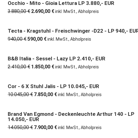
1.075,00 €
650,00 €.
Occhio - Mito - Gioia Lettura LP 3.880,- EUR
31% günstiger
3.880,00
€
2.690,00
€
Ursprünglicher
Aktueller
inkl. MwSt., Abholpreis
Preis
Preis
war:
ist:
3.880,00 €
2.690,00 €.
Tecta - Kragstuhl - Freischwinger -D22 - LP 940,- EU
37% günstiger
940,00
€
590,00
€
Ursprünglicher
Aktueller
inkl. MwSt., Abholpreis
Preis
Preis
war:
ist:
940,00 €
590,00 €.
B&B Italia - Sessel - Lazy LP 2.410,- EUR
23% günstiger
2.410,00
€
1.850,00
€
Ursprünglicher
Aktueller
inkl. MwSt., Abholpreis
Preis
Preis
war:
ist:
2.410,00 €
1.850,00 €.
Cor - 6 X Stuhl Jalis - LP 10.045,- EUR
22% günstiger
10.045,00
€
7.850,00
€
Ursprünglicher
Aktueller
inkl. MwSt., Abholpreis
Preis
Preis
war:
ist:
10.045,00 €
7.850,00 €.
Brand Van Egmond - Deckenleuchte Arthur 140 - LP
44% günstiger
14.050,- EUR
14.050,00
€
7.900,00
€
Ursprünglicher
Aktueller
inkl. MwSt., Abholpreis
Preis
Preis