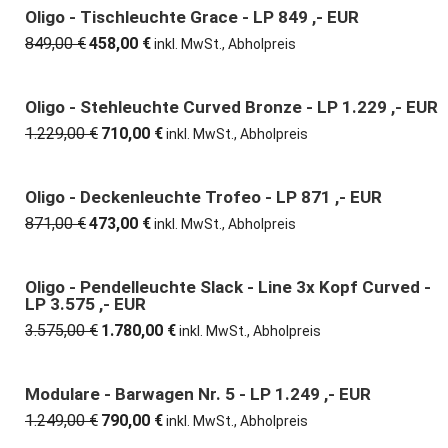
5.400,00 €
3.580,00 €.
Oligo - Tischleuchte Grace - LP 849 ,- EUR
46% günstiger
849,00
€
458,00
€
Ursprünglicher
Aktueller
inkl. MwSt., Abholpreis
Preis
Preis
war:
ist:
849,00 €
458,00 €.
Oligo - Stehleuchte Curved Bronze - LP 1.229 ,- EUR
42% günstiger
1.229,00
€
710,00
€
Ursprünglicher
Aktueller
inkl. MwSt., Abholpreis
Preis
Preis
war:
ist:
1.229,00 €
710,00 €.
Oligo - Deckenleuchte Trofeo - LP 871 ,- EUR
46% günstiger
871,00
€
473,00
€
Ursprünglicher
Aktueller
inkl. MwSt., Abholpreis
Preis
Preis
war:
ist:
871,00 €
473,00 €.
Oligo - Pendelleuchte Slack - Line 3x Kopf Curved -
50% günstiger
LP 3.575 ,- EUR
3.575,00
€
1.780,00
€
Ursprünglicher
Aktueller
inkl. MwSt., Abholpreis
Preis
Preis
war:
ist:
3.575,00 €
1.780,00 €.
Modulare - Barwagen Nr. 5 - LP 1.249 ,- EUR
37% günstiger
1.249,00
€
790,00
€
Ursprünglicher
Aktueller
inkl. MwSt., Abholpreis
Preis
Preis