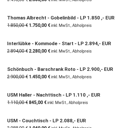
Preis
Preis
war:
ist:
3.498,00 €
2.380,00 €.
Thomas Albrecht - Gobelinbild - LP 1.850 ,- EUR
5% günstiger
1.850,00
€
1.750,00
€
Ursprünglicher
Aktueller
inkl. MwSt., Abholpreis
Preis
Preis
war:
ist:
1.850,00 €
1.750,00 €.
Interlübke - Kommode - Start - LP 2.894,- EUR
21% günstiger
2.894,00
€
2.280,00
€
Ursprünglicher
Aktueller
inkl. MwSt., Abholpreis
Preis
Preis
war:
ist:
2.894,00 €
2.280,00 €.
Schönbuch - Barschrank Roto - LP 2.900,- EUR
50% günstiger
2.900,00
€
1.450,00
€
Ursprünglicher
Aktueller
inkl. MwSt., Abholpreis
Preis
Preis
war:
ist:
2.900,00 €
1.450,00 €.
USM Haller - Nachttisch - LP 1.110 ,- EUR
24% günstiger
1.110,00
€
845,00
€
Ursprünglicher
Aktueller
inkl. MwSt., Abholpreis
Preis
Preis
war:
ist:
1.110,00 €
845,00 €.
USM - Couchtisch - LP 2.088,- EUR
50% günstiger