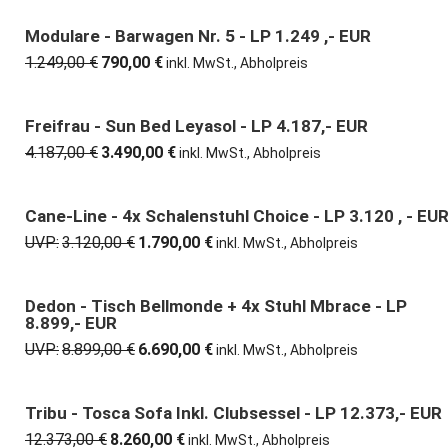
war:
ist:
1.249,00 €
790,00 €.
Modulare - Barwagen Nr. 5 - LP 1.249 ,- EUR
37% günstiger
1.249,00
€
790,00
€
Ursprünglicher
Aktueller
inkl. MwSt., Abholpreis
Preis
Preis
war:
ist:
1.249,00 €
790,00 €.
Freifrau - Sun Bed Leyasol - LP 4.187,- EUR
17% günstiger
4.187,00
€
3.490,00
€
Ursprünglicher
Aktueller
inkl. MwSt., Abholpreis
Preis
Preis
war:
ist:
4.187,00 €
3.490,00 €.
Cane-Line - 4x Schalenstuhl Choice - LP 3.120 , - EU
43% günstiger
UVP:
3.120,00
€
1.790,00
€
Ursprünglicher
Aktueller
inkl. MwSt., Abholpreis
Preis
Preis
war:
ist:
3.120,00 €
1.790,00 €.
Dedon - Tisch Bellmonde + 4x Stuhl Mbrace - LP
25% günstiger
8.899,- EUR
UVP:
8.899,00
€
6.690,00
€
Ursprünglicher
Aktueller
inkl. MwSt., Abholpreis
Preis
Preis
war:
ist:
8.899,00 €
6.690,00 €.
Tribu - Tosca Sofa Inkl. Clubsessel - LP 12.373,- EUR
33% günstiger
12.373,00
€
8.260,00
€
Ursprünglicher
Aktueller
inkl. MwSt., Abholpreis