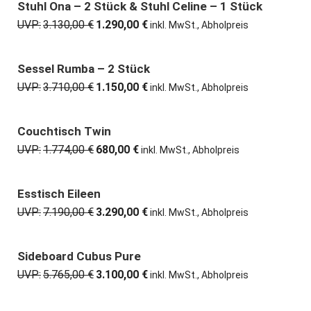
6.760,00 €
3.650,00 €.
Stuhl Ona – 2 Stück & Stuhl Celine – 1 Stück
59% günstiger
UVP:
3.130,00
€
1.290,00
€
Ursprünglicher
Aktueller
inkl. MwSt., Abholpreis
Preis
Preis
war:
ist:
3.130,00 €
1.290,00 €.
Sessel Rumba – 2 Stück
69% günstiger
UVP:
3.710,00
€
1.150,00
€
Ursprünglicher
Aktueller
inkl. MwSt., Abholpreis
Preis
Preis
war:
ist:
3.710,00 €
1.150,00 €.
Couchtisch Twin
62% günstiger
UVP:
1.774,00
€
680,00
€
Ursprünglicher
Aktueller
inkl. MwSt., Abholpreis
Preis
Preis
war:
ist:
1.774,00 €
680,00 €.
Esstisch Eileen
54% günstiger
UVP:
7.190,00
€
3.290,00
€
Ursprünglicher
Aktueller
inkl. MwSt., Abholpreis
Preis
Preis
war:
ist:
7.190,00 €
3.290,00 €.
Sideboard Cubus Pure
46% günstiger
UVP:
5.765,00
€
3.100,00
€
Ursprünglicher
Aktueller
inkl. MwSt., Abholpreis
Preis
Preis
war:
ist: