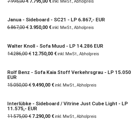
7.995,00
€
7.795,00
€
Ursprünglicher
Aktueller
inkl. MwSt., Abholpreis
Preis
Preis
war:
ist:
7.995,00 €
7.795,00 €.
Janua - Sideboard - SC21 - LP 6.867,- EUR
42% günstiger
6.867,00
€
3.950,00
€
Ursprünglicher
Aktueller
inkl. MwSt., Abholpreis
Preis
Preis
war:
ist:
6.867,00 €
3.950,00 €.
Walter Knoll - Sofa Muud - LP 14.286 EUR
11% günstiger
14.286,00
€
12.750,00
€
Ursprünglicher
Aktueller
inkl. MwSt., Abholpreis
Preis
Preis
war:
ist:
14.286,00 €
12.750,00 €.
Rolf Benz - Sofa Kaia Stoff Verkehrsgrau - LP 15.050
37% günstiger
EUR
15.050,00
€
9.490,00
€
Ursprünglicher
Aktueller
inkl. MwSt., Abholpreis
Preis
Preis
war:
ist:
15.050,00 €
9.490,00 €.
Interlübke - Sideboard / Vitrine Just Cube Light - LP
37% günstiger
11.575,- EUR
11.575,00
€
7.290,00
€
Ursprünglicher
Aktueller
inkl. MwSt., Abholpreis
Preis
Preis
war:
ist: